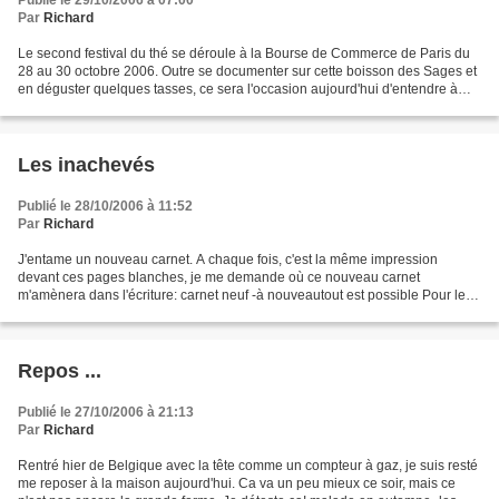
Publié le 29/10/2006 à 07:00
Par
Richard
Le second festival du thé se déroule à la Bourse de Commerce de Paris du
28 au 30 octobre 2006. Outre se documenter sur cette boisson des Sages et
en déguster quelques tasses, ce sera l'occasion aujourd'hui d'entendre à
17h une conférence de Dominique...
Les inachevés
Publié le 28/10/2006 à 11:52
Par
Richard
J'entame un nouveau carnet. A chaque fois, c'est la même impression
devant ces pages blanches, je me demande où ce nouveau carnet
m'amènera dans l'écriture: carnet neuf -à nouveautout est possible Pour les
trois premiers carnets, tout commençait par le...
Repos ...
Publié le 27/10/2006 à 21:13
Par
Richard
Rentré hier de Belgique avec la tête comme un compteur à gaz, je suis resté
me reposer à la maison aujourd'hui. Ca va un peu mieux ce soir, mais ce