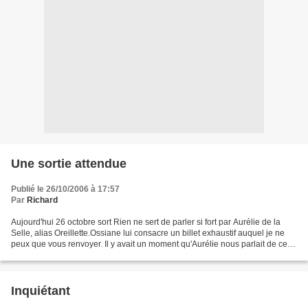
Une sortie attendue
Publié le 26/10/2006 à 17:57
Par
Richard
Aujourd'hui 26 octobre sort Rien ne sert de parler si fort par Aurélie de la
Selle, alias Oreillette.Ossiane lui consacre un billet exhaustif auquel je ne
peux que vous renvoyer. Il y avait un moment qu'Aurélie nous parlait de cet
ouvrage sur son blog,...
Inquiétant