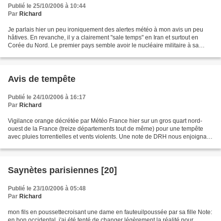
Publié le 25/10/2006 à 10:44
Par
Richard
Je parlais hier un peu ironiquement des alertes météo à mon avis un peu
hâtives. En revanche, il y a clairement "sale temps" en Iran et surtout en
Corée du Nord. Le premier pays semble avoir le nucléaire militaire à sa
portée, et le second en a fait la...
Avis de tempête
Publié le 24/10/2006 à 16:17
Par
Richard
Vigilance orange décrétée par Météo France hier sur un gros quart nord-
ouest de la France (treize départements tout de même) pour une tempête
avec pluies torrentielles et vents violents. Une note de DRH nous enjoignant
de fermer les fenêtres des bureaux,...
Saynètes parisiennes [20]
Publié le 23/10/2006 à 05:48
Par
Richard
mon fils en poussettecroisant une dame en fauteuilpoussée par sa fille Note:
en bon occidental, j'ai été tenté de changer légèrement la réalité pour