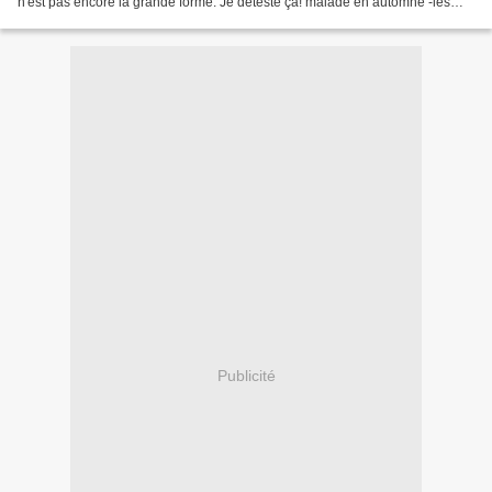
n'est pas encore la grande forme. Je déteste ça! malade en automne -les
strates de nuages grisglissent...
Publicité