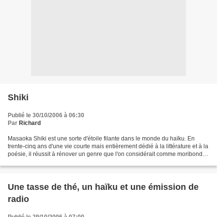
Shiki
Publié le 30/10/2006 à 06:30
Par
Richard
Masaoka Shiki est une sorte d'étoile filante dans le monde du haïku. En
trente-cinq ans d'une vie courte mais entièrement dédié à la littérature et à la
poésie, il réussit à rénover un genre que l'on considérait comme moribond,
jusqu'à lui imposer ce...
Une tasse de thé, un haïku et une émission de
radio