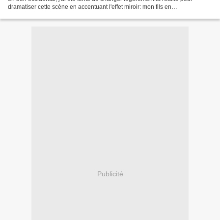
dramatiser cette scène en accentuant l'effet miroir: mon fils en
poussettecroisant un vieil homme en fauteuilpoussé...
Publicité