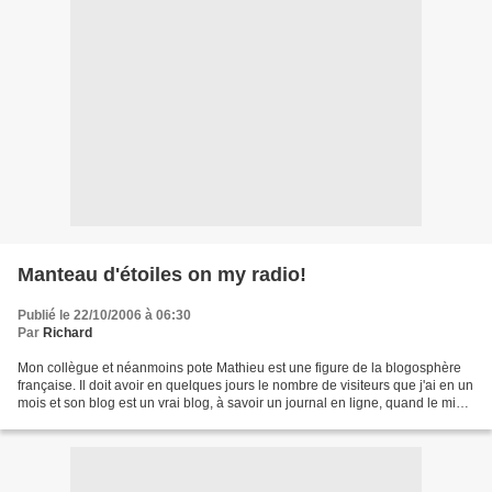
Manteau d'étoiles on my radio!
Publié le 22/10/2006 à 06:30
Par
Richard
Mon collègue et néanmoins pote Mathieu est une figure de la blogosphère
française. Il doit avoir en quelques jours le nombre de visiteurs que j'ai en un
mois et son blog est un vrai blog, à savoir un journal en ligne, quand le mien
est un site thématique...