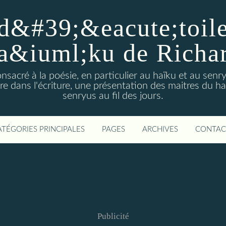
d&#39;&eacute;toiles
a&iuml;ku de Richa
nsacré à la poésie, en particulier au haïku et au sen
e dans l'écriture, une présentation des maitres du h
senryus au fil des jours.
ATÉGORIES PRINCIPALES
PAGES
ARCHIVES
CONTAC
Publicité