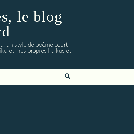
, le blog
rd
ryu, un style de poème court
aiku et mes propres haikus et
T