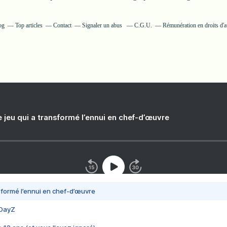
og
Top articles
Contact
Signaler un abus
C.G.U.
Rémunération en droits d'a
e jeu qui a transformé l’ennui en chef-d’œuvre
nsformé l’ennui en chef-d’œuvre
 DayZ