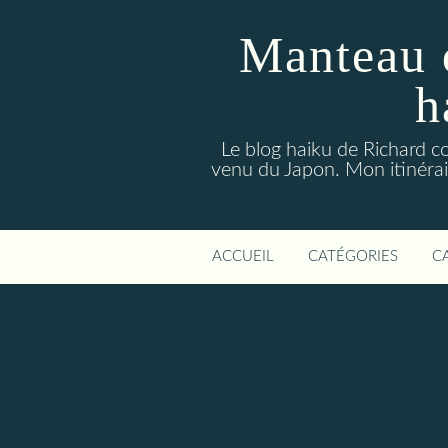
Manteau 
h
Le blog haiku de Richard co
venu du Japon. Mon itinérair
ACCUEIL
CATÉGORIES
C