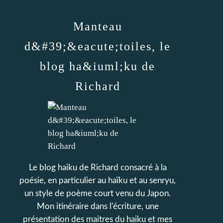
Manteau
d&#39;&eacute;toiles, le
blog ha&iuml;ku de
Richard
Le blog haiku de Richard consacré à la
poésie, en particulier au haïku et au senryu,
un style de poème court venu du Japon.
Mon itinéraire dans l'écriture, une
présentation des maitres du haiku et mes