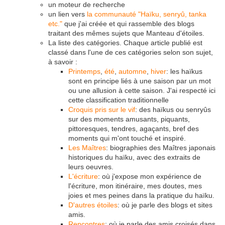
un moteur de recherche
un lien vers
la communauté "Haïku, senryû, tanka
etc."
que j'ai créée et qui rassemble des blogs
traitant des mêmes sujets que Manteau d'étoiles.
La liste des catégories. Chaque article publié est
classé dans l'une de ces catégories selon son sujet,
à savoir :
Printemps
,
été
,
automne
,
hiver
: les haïkus
sont en principe liés à une saison par un mot
ou une allusion à cette saison. J'ai respecté ici
cette classification traditionnelle
Croquis pris sur le vif
: des haïkus ou senryûs
sur des moments amusants, piquants,
pittoresques, tendres, agaçants, bref des
moments qui m'ont touché et inspiré.
Les Maîtres
: biographies des Maîtres japonais
historiques du haïku, avec des extraits de
leurs oeuvres.
L'écriture
: où j'expose mon expérience de
l'écriture, mon itinéraire, mes doutes, mes
joies et mes peines dans la pratique du haïku.
D'autres étoiles
: où je parle des blogs et sites
amis.
Rencontres
: où je parle des amis croisés dans