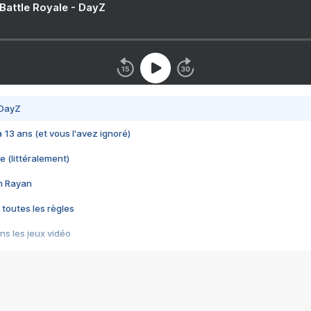
 Battle Royale - DayZ
 DayZ
 a 13 ans (et vous l'avez ignoré)
e (littéralement)
im Rayan
 toutes les règles
s les jeux vidéo
us choquant de Rockstar ? - Le scandale BULLY
e plus moche de Steam
du RÊVE tourne au CAUCHEMAR