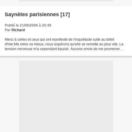
Saynètes parisiennes [17]
Publié le 21/06/2006 à 20:49
Par
Richard
Merci à celles et ceux qui ont manifesté de l'inquiétude suite au billet
d'hier.Ma mère va mieux, nous espérons qu'elle se remette au plus vite. La
tension nerveuse m'a cependant épuisé. Aucune envie de me promener
dans Paris ce soir. De toutes manières,...