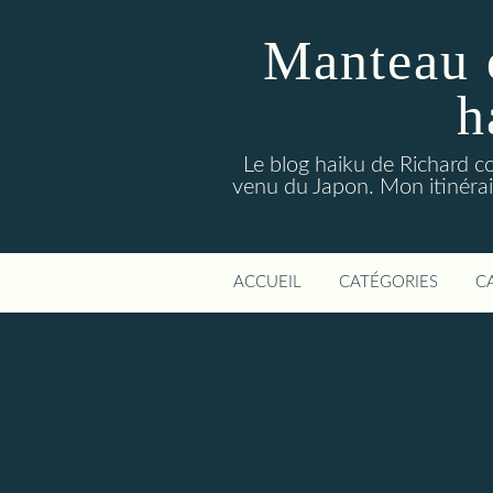
Manteau 
h
Le blog haiku de Richard co
venu du Japon. Mon itinérair
ACCUEIL
CATÉGORIES
C