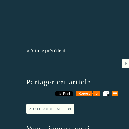
« Article précédent
Re
Partager cet article
Repost
0
S'inscrire à la newsletter
Vous aimerez aussi :