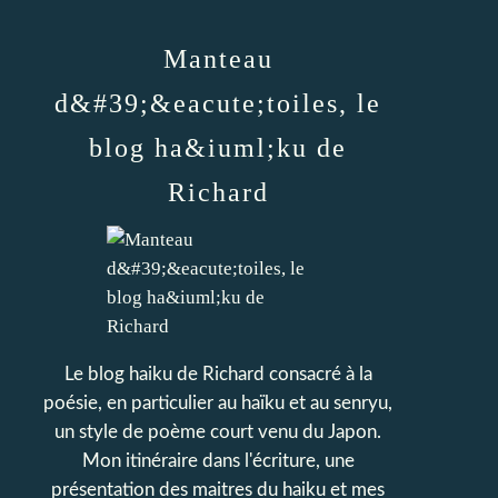
Manteau
d&#39;&eacute;toiles, le
blog ha&iuml;ku de
Richard
Le blog haiku de Richard consacré à la
poésie, en particulier au haïku et au senryu,
un style de poème court venu du Japon.
Mon itinéraire dans l'écriture, une
présentation des maitres du haiku et mes