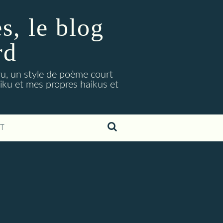
, le blog
rd
ryu, un style de poème court
aiku et mes propres haikus et
T