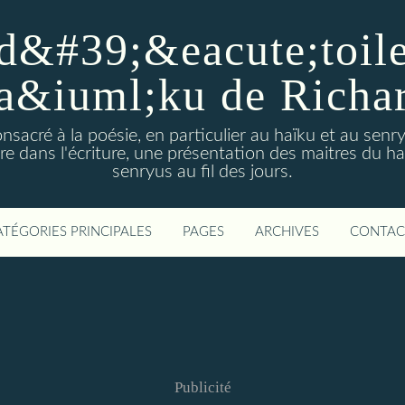
d&#39;&eacute;toiles
a&iuml;ku de Richa
nsacré à la poésie, en particulier au haïku et au sen
e dans l'écriture, une présentation des maitres du h
senryus au fil des jours.
ATÉGORIES PRINCIPALES
PAGES
ARCHIVES
CONTAC
Publicité