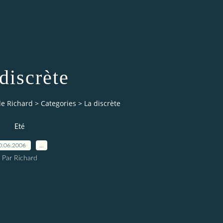
discrète
de Richard
>
Categories
>
La discrète
Eté
0.06.2006
…
Par Richard