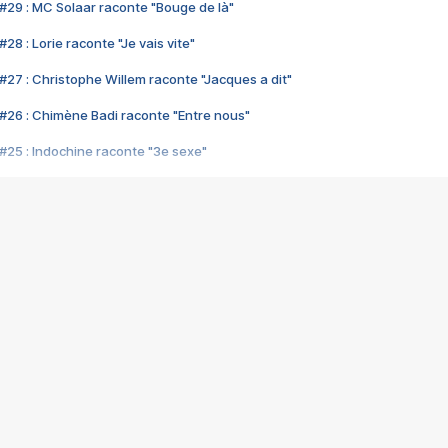
#29 : MC Solaar raconte "Bouge de là"
28 : Lorie raconte "Je vais vite"
#27 : Christophe Willem raconte "Jacques a dit"
#26 : Chimène Badi raconte "Entre nous"
#25 : Indochine raconte "3e sexe"
#24 : Zaho raconte "C'est chelou"
#23 : Patrick Bruel raconte "Au café des délices"
#22 : Kyo raconte "Le chemin"
#21 : Nolwenn Leroy raconte "Cassé"
#20 : Patrick Hernandez raconte "Born to be alive"
#19 : Lorie raconte "Près de moi"
#18 : Michael Jones raconte "A nos actes manqués" (avec Jean-Jacque
#17 : Khaled raconte "Aïcha"