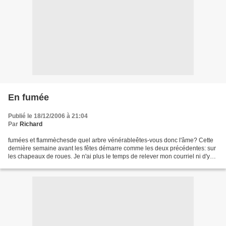
En fumée
Publié le 18/12/2006 à 21:04
Par
Richard
fumées et flammèchesde quel arbre vénérableêtes-vous donc l'âme? Cette
dernière semaine avant les fêtes démarre comme les deux précédentes: sur
les chapeaux de roues. Je n'ai plus le temps de relever mon courriel ni d'y
répondre. Je n'ai plus le temps...