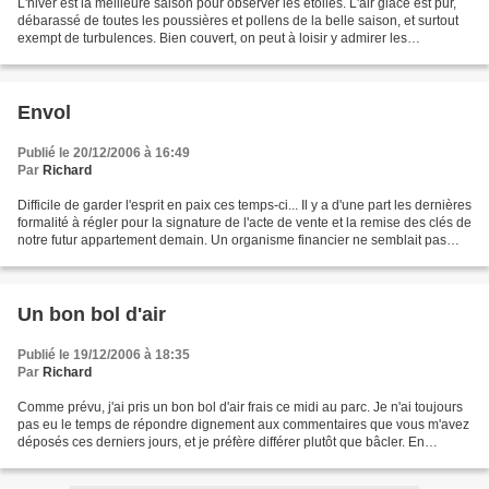
L'hiver est la meilleure saison pour observer les étoiles. L'air glacé est pur,
débarassé de toutes les poussières et pollens de la belle saison, et surtout
exempt de turbulences. Bien couvert, on peut à loisir y admirer les
constellations caractéristiques...
Envol
Publié le 20/12/2006 à 16:49
Par
Richard
Difficile de garder l'esprit en paix ces temps-ci... Il y a d'une part les dernières
formalité à régler pour la signature de l'acte de vente et la remise des clés de
notre futur appartement demain. Un organisme financier ne semblait pas
avoir répondu...
Un bon bol d'air
Publié le 19/12/2006 à 18:35
Par
Richard
Comme prévu, j'ai pris un bon bol d'air frais ce midi au parc. Je n'ai toujours
pas eu le temps de répondre dignement aux commentaires que vous m'avez
déposés ces derniers jours, et je préfère différer plutôt que bâcler. En
attendant, cette petite promenade...