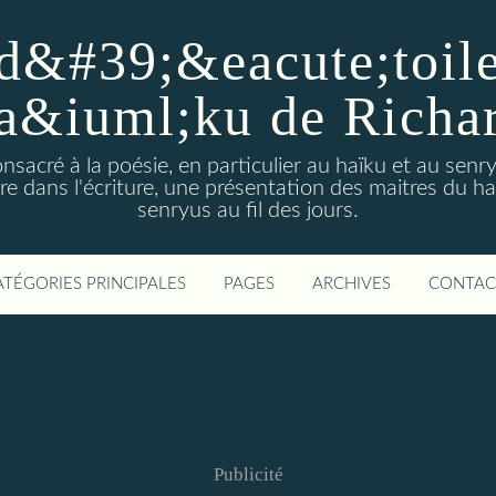
d&#39;&eacute;toiles
a&iuml;ku de Richa
nsacré à la poésie, en particulier au haïku et au sen
e dans l'écriture, une présentation des maitres du h
senryus au fil des jours.
ATÉGORIES PRINCIPALES
PAGES
ARCHIVES
CONTAC
Publicité