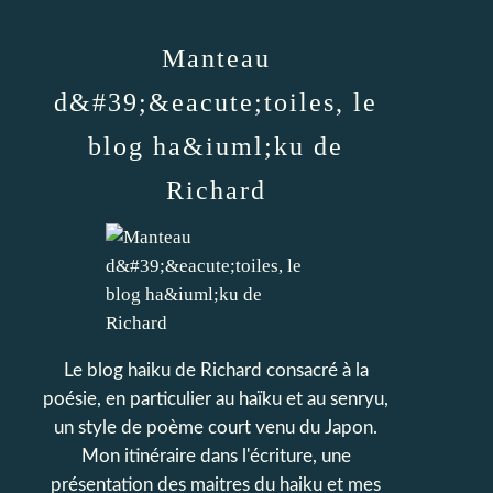
Manteau
d&#39;&eacute;toiles, le
blog ha&iuml;ku de
Richard
Le blog haiku de Richard consacré à la
poésie, en particulier au haïku et au senryu,
un style de poème court venu du Japon.
Mon itinéraire dans l'écriture, une
présentation des maitres du haiku et mes