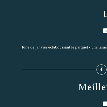
0
lune de janvier éclaboussant le parquet - une lam
Meille
0