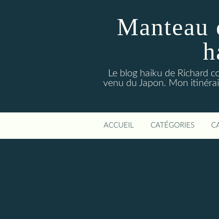
Manteau 
h
Le blog haiku de Richard co
venu du Japon. Mon itinérair
ACCUEIL
CATÉGORIES
C