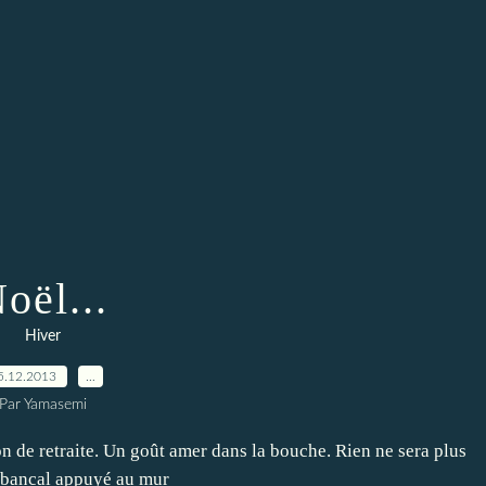
oël...
Hiver
5.12.2013
…
Par Yamasemi
n de retraite. Un goût amer dans la bouche. Rien ne sera plus
l bancal appuyé au mur