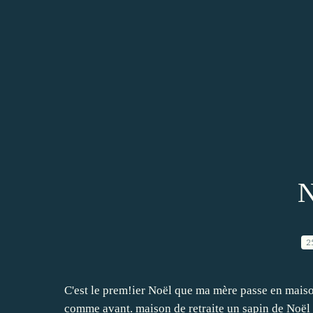
N
2
C'est le prem!ier Noël que ma mère passe en maiso
comme avant. maison de retraite un sapin de Noë