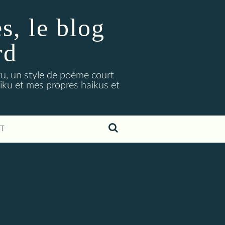
, le blog
rd
ryu, un style de poème court
aiku et mes propres haikus et
T