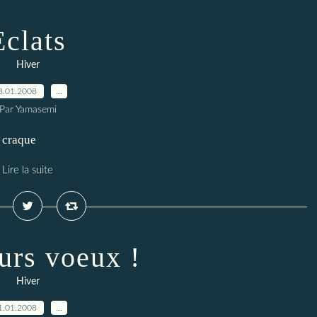
Eclats
Hiver
8.01.2008
…
Par Yamasemi
e craque
Lire la suite
urs voeux !
Hiver
1.01.2008
…