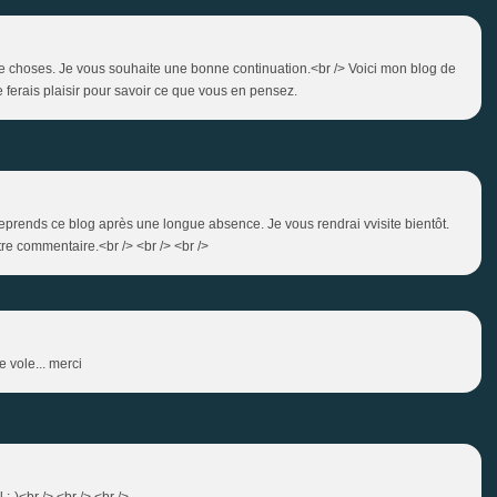
jolie choses. Je vous souhaite une bonne continuation.<br /> Voici mon blog de
 ferais plaisir pour savoir ce que vous en pensez.
reprends ce blog après une longue absence. Je vous rendrai vvisite bientôt.
re commentaire.<br /> <br /> <br />
e vole... merci
;-)<br /> <br /> <br />