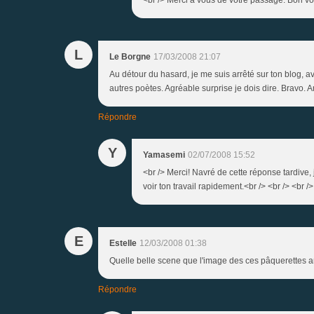
L
Le Borgne
17/03/2008 21:07
Au détour du hasard, je me suis arrêté sur ton blog, a
autres poètes. Agréable surprise je dois dire. Bravo. 
Répondre
Y
Yamasemi
02/07/2008 15:52
<br /> Merci! Navré de cette réponse tardive,
voir ton travail rapidement.<br /> <br /> <br />
E
Estelle
12/03/2008 01:38
Quelle belle scene que l'image des ces pâquerettes
Répondre