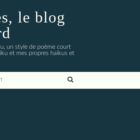
, le blog
rd
ryu, un style de poème court
aiku et mes propres haikus et
T