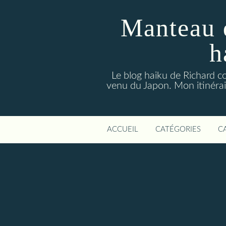
Manteau 
h
Le blog haiku de Richard co
venu du Japon. Mon itinérair
ACCUEIL
CATÉGORIES
C