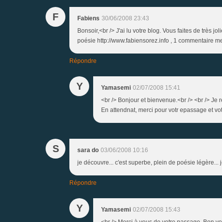
F
Fabiens
30/06/2008 23:43
Bonsoir,<br /> J'ai lu votre blog. Vous faites de très 
poésie http://www.fabiensorez.info , 1 commentaire me
Répondre
Y
Yamasemi
02/07/2008 15:41
<br /> Bonjour et bienvenue.<br /> <br /> Je 
En attendnat, merci pour votr epassage et vot
S
sara do
03/06/2008 10:16
je découvre... c'est superbe, plein de poésie légère... j
Répondre
Y
Yamasemi
02/07/2008 15:43
<br /> Merci à vous de votre passage. Bon vol 