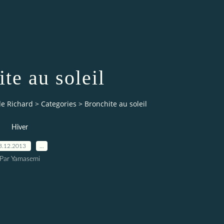
te au soleil
de Richard
>
Categories
>
Bronchite au soleil
Hiver
3.12.2013
…
Par Yamasemi