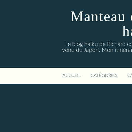
Manteau 
h
Le blog haiku de Richard co
venu du Japon. Mon itinérair
ACCUEIL
CATÉGORIES
C