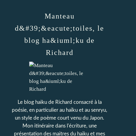
Manteau
d&#39;&eacute;toiles, le
blog ha&iuml;ku de
Richard
Le blog haiku de Richard consacré à la
poésie, en particulier au haïku et au senryu,
un style de poème court venu du Japon.
Mon itinéraire dans l'écriture, une
présentation des maitres du haiku et mes