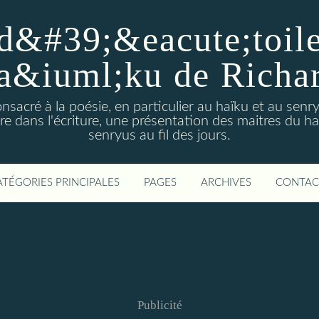
d&#39;&eacute;toiles
a&iuml;ku de Richa
nsacré à la poésie, en particulier au haïku et au sen
e dans l'écriture, une présentation des maitres du h
senryus au fil des jours.
ATÉGORIES PRINCIPALES
PAGES
ARCHIVES
CONTAC
Publicité