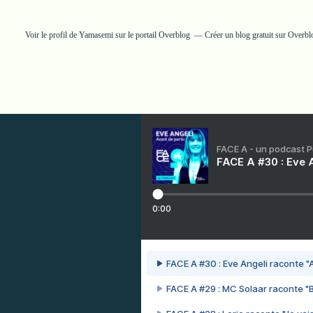
Voir le profil de
Yamasemi
sur le portail Overblog
Créer un blog gratuit sur Overbl
FACE A - un podcast 
FACE A #30 : Eve A
0:00
FACE A #30 : Eve Angeli raconte "A
FACE A #29 : MC Solaar raconte "