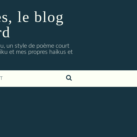
, le blog
rd
ryu, un style de poème court
aiku et mes propres haikus et
T