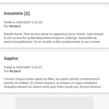
toujours le premier flocon de neige...
Insomnie [2]
Publié le 05/01/2007 à 22:55
Par
Richard
Maudit rhume. Rien de plus banal en apparence qu'un rhume, mais lorsque
le nez se bouche systématiquement lorsqu'on s'allonge, impossible de
dormir tranquillement. On se réveille la tête bourdonnante, le nez comme
une courge et une humeur de chien après...
Sapins
Publié le 02/01/2007 à 22:07
Par
Richard
Comme chaque année après les fêtes, les sapins séchés commencent à
joncher les trottoirs. Et comme toujours, je ressens un vague sentiment
d'injustice devant ces arbres morts pour notre courte joie. Encore heureux si
on l'enveloppe dans un sac à sapin....