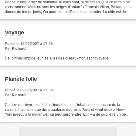
Prince, n'enquerrez de semaineOù elles sont, ni de cet an,Qu'à ce refrain ne
vous ramène :Mais où sont les neiges d'antan? (François Villon, Ballade des
dames du temps jadis) On pourrait en effet se le demander. La côte est des
Etats-Unis bénéficie d'un...
Voyage
Publié le 15/01/2007 à 17:28
Par
Richard
ciel d'hiver limpide -sur les ailes des oiseauxmon esprit voyage
Planète folle
Publié le 09/01/2007 à 22:39
Par
Richard
Ca devait arriver, les média s'inquiètent de l'inhabituelle douceur de la
saison. Il faut dire que dix à quatorze degrés à Paris et vingt-deux à New-
York presqu'à la mi-janvier, ça peut surprendre. Et il y a de quoi être un peu
déboussolé en effet. Pas...