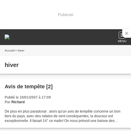
Publicité
MENU
Accueil
» hiver
hiver
Avis de tempête [2]
Publié le 18/01/2007 à 17:09
Par
Richard
De plus en plus paradoxal : alors qu'un avis de tempête concerne un bon
tiers du pays, avec des rafales de vent conséquentes, la douceur est
exceptionnelle. Il faisait 14° ce matin! On nous prévoit une baisse des
températures la semaine prochaine. Cela...