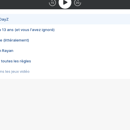
 DayZ
 a 13 ans (et vous l'avez ignoré)
e (littéralement)
im Rayan
 toutes les règles
s les jeux vidéo
us choquant de Rockstar ? - Le scandale BULLY
e plus moche de Steam
du RÊVE tourne au CAUCHEMAR
pendant 8 heures
it… à tort