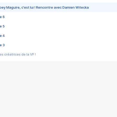
bey Maguire, c'est lui ! Rencontre avec Damien Witecka
e 6
e 5
e 4
e 3
s créatrices de la VF !
e 2
e 1
e Mektoub My Love arrive enfin ! Rencontre avec Shaïn Boumedine et Sal
i : après Toni en famille
elle réalise le bouleversant Dites lui que je l'aime
ais ! Rencontre autour de Vie privée de Rebecca Zlotowski