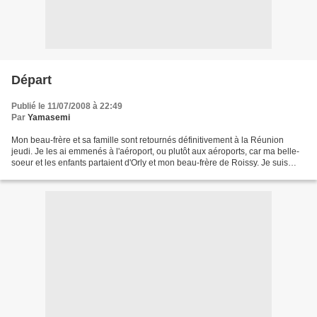
Départ
Publié le 11/07/2008 à 22:49
Par
Yamasemi
Mon beau-frère et sa famille sont retournés définitivement à la Réunion
jeudi. Je les ai emmenés à l'aéroport, ou plutôt aux aéroports, car ma belle-
soeur et les enfants partaient d'Orly et mon beau-frère de Roissy. Je suis
tombé dans les embouteillages...