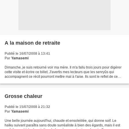
A la maison de retraite
Publié le 16/07/2008 à 13:41
Par
Yamasemi
Dimanche, je suis retourné voir ma mère. Il m'a fallu trois jours pour digérer
cette visite et écrire ce billet. J'avertis mes lecteurs que les senryûs qui
accompagnent ce récit pourront mettre mal à l'aise. Ils sont le reflet de ce
que j'ai vu, ni plus...
Grosse chaleur
Publié le 15/07/2008 à 21:32
Par
Yamasemi
Une belle journée aujourd'hui, chaude et ensoleiilée, qui donne soif. Le
haïku suivant paraîtra sans doute surréaliste à bien des égards, mais il est