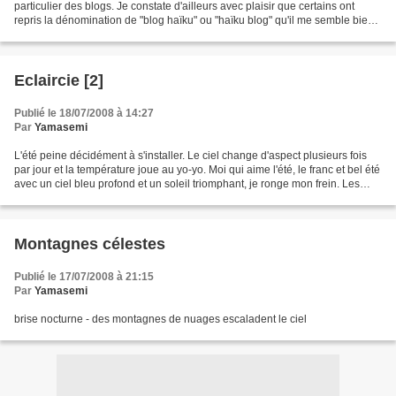
particulier des blogs. Je constate d'ailleurs avec plaisir que certains ont
repris la dénomination de "blog haïku" ou "haïku blog" qu'il me semble bien
avoir inauguré avec Manteau...
Eclaircie [2]
Publié le 18/07/2008 à 14:27
Par
Yamasemi
L'été peine décidément à s'installer. Le ciel change d'aspect plusieurs fois
par jour et la température joue au yo-yo. Moi qui aime l'été, le franc et bel été
avec un ciel bleu profond et un soleil triomphant, je ronge mon frein. Les
nuages dominent encore...
Montagnes célestes
Publié le 17/07/2008 à 21:15
Par
Yamasemi
brise nocturne - des montagnes de nuages escaladent le ciel