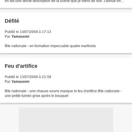
en fait une stricte description de la scène que je viens de voir. J'avoue en
rendre compte de manière...
Défilé
Publié le 14/07/2008 à 17:13
Par
Yamasemi
fête nationale - en formation impeccable quatre martinets
Feu d'artifice
Publié le 13/07/2008 à 21:58
Par
Yamasemi
fête nationale - une chauve-souris masque le feu d'artifice fête nationale -
une petite fumée grise après le bouquet