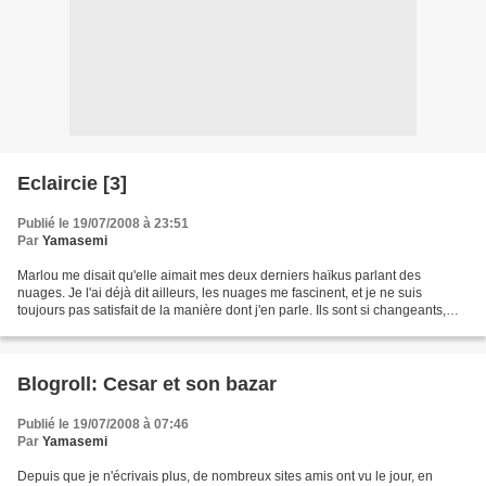
Eclaircie [3]
Publié le 19/07/2008 à 23:51
Par
Yamasemi
Marlou me disait qu'elle aimait mes deux derniers haïkus parlant des
nuages. Je l'ai déjà dit ailleurs, les nuages me fascinent, et je ne suis
toujours pas satisfait de la manière dont j'en parle. Ils sont si changeants,
dans leur forme comme dans leurs...
Blogroll: Cesar et son bazar
Publié le 19/07/2008 à 07:46
Par
Yamasemi
Depuis que je n'écrivais plus, de nombreux sites amis ont vu le jour, en