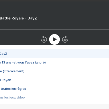
 Battle Royale - DayZ
 DayZ
 a 13 ans (et vous l'avez ignoré)
e (littéralement)
im Rayan
 toutes les règles
s les jeux vidéo
us choquant de Rockstar ? - Le scandale BULLY