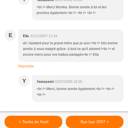
Yamasemi
02/07/2008 16:04
<br /> Merci Monika. Bonne année à toi et tes
proches également.<br /> <br /> <br />
E
Ella
31/12/2007 12:34
ah ! épatant pour la grand-mère que je suis !<br /> très bonne
année à vous malgré-grâce- à tout ce qu'il advient !<br /> et
encore merci pour vos haïkus partagés<br /> Ella
Répondre
Y
Yamasemi
02/07/2008 16:05
<br /> Merci, bonne année également.<br /> <br />
<br />
< Tanka de Noël
Bye bye 2007 >