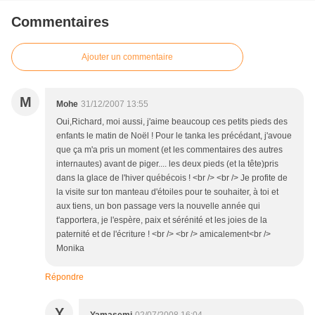
Commentaires
Ajouter un commentaire
M
Mohe
31/12/2007 13:55
Oui,Richard, moi aussi, j'aime beaucoup ces petits pieds des
enfants le matin de Noël ! Pour le tanka les précédant, j'avoue
que ça m'a pris un moment (et les commentaires des autres
internautes) avant de piger.... les deux pieds (et la tête)pris
dans la glace de l'hiver québécois ! <br /> <br /> Je profite de
la visite sur ton manteau d'étoiles pour te souhaiter, à toi et
aux tiens, un bon passage vers la nouvelle année qui
t'apportera, je l'espère, paix et sérénité et les joies de la
paternité et de l'écriture ! <br /> <br /> amicalement<br />
Monika
Répondre
Y