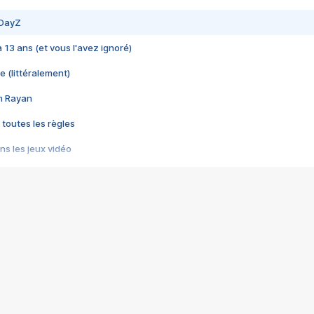
 DayZ
 a 13 ans (et vous l'avez ignoré)
e (littéralement)
im Rayan
 toutes les règles
s les jeux vidéo
us choquant de Rockstar ? - Le scandale BULLY
e plus moche de Steam
du RÊVE tourne au CAUCHEMAR
pendant 8 heures
it… à tort
umiliés par un jeu vidéo