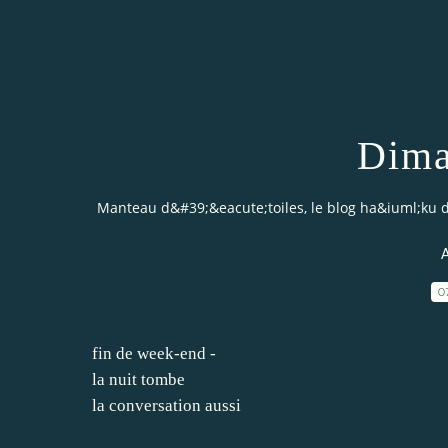
Dima
Manteau d&#39;&eacute;toiles, le blog ha&iuml;ku 
A
0
fin de week-end -
la nuit tombe
la conversation aussi