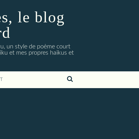
, le blog
rd
ryu, un style de poème court
aiku et mes propres haikus et
T