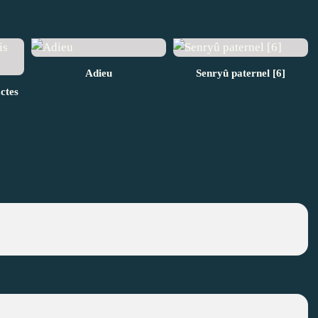
Adieu
Senryû paternel [6]
actes