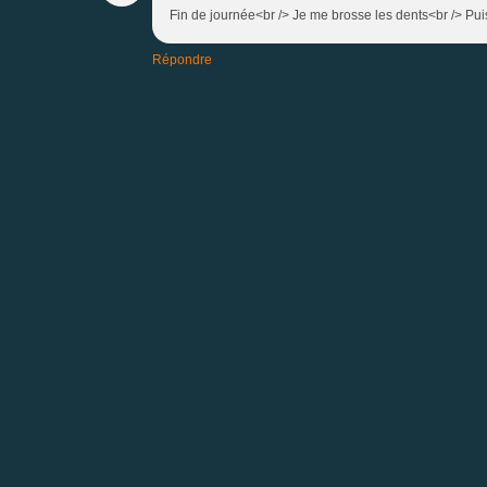
Fin de journée<br /> Je me brosse les dents<br /> Puis 
Répondre