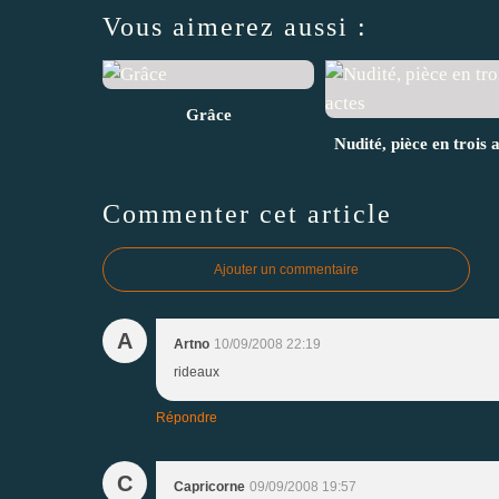
Vous aimerez aussi :
Grâce
Nudité, pièce en trois 
Commenter cet article
Ajouter un commentaire
A
Artno
10/09/2008 22:19
rideaux
Répondre
C
Capricorne
09/09/2008 19:57