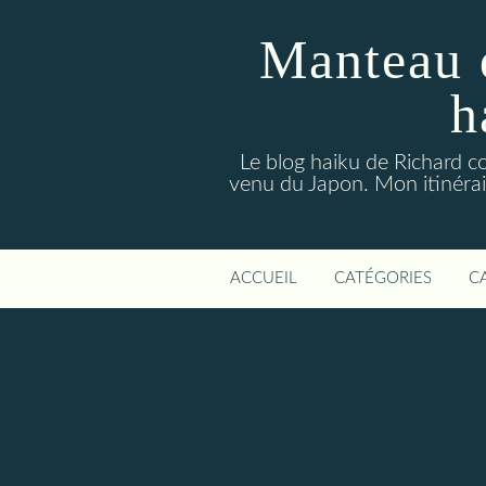
Manteau 
h
Le blog haiku de Richard co
venu du Japon. Mon itinérair
ACCUEIL
CATÉGORIES
C