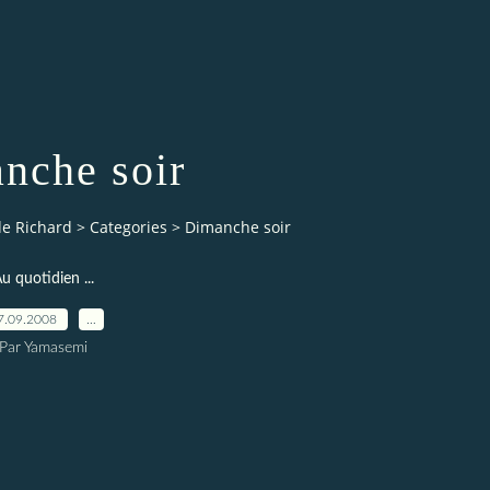
nche soir
de Richard
>
Categories
>
Dimanche soir
u quotidien ...
7.09.2008
…
Par Yamasemi