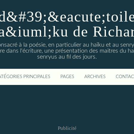
d&#39;&eacute;toiles
a&iuml;ku de Richa
nsacré à la poésie, en particulier au haïku et au sen
e dans l'écriture, une présentation des maitres du h
senryus au fil des jours.
ATÉGORIES PRINCIPALES
PAGES
ARCHIVES
CONTAC
Publicité