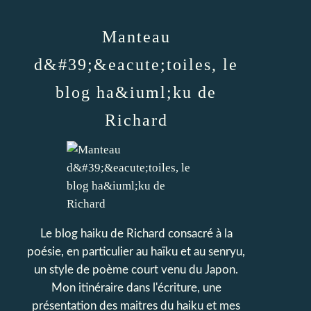
Manteau
d&#39;&eacute;toiles, le
blog ha&iuml;ku de
Richard
Le blog haiku de Richard consacré à la
poésie, en particulier au haïku et au senryu,
un style de poème court venu du Japon.
Mon itinéraire dans l'écriture, une
présentation des maitres du haiku et mes