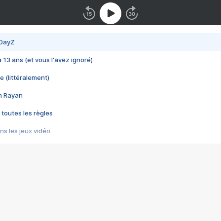
 DayZ
 a 13 ans (et vous l'avez ignoré)
e (littéralement)
im Rayan
 toutes les règles
s les jeux vidéo
us choquant de Rockstar ? - Le scandale BULLY
e plus moche de Steam
du RÊVE tourne au CAUCHEMAR
pendant 8 heures
it… à tort