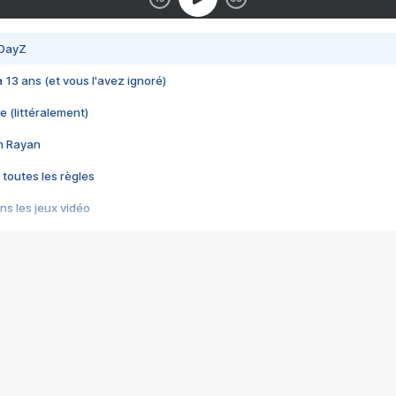
 DayZ
 a 13 ans (et vous l'avez ignoré)
e (littéralement)
im Rayan
 toutes les règles
s les jeux vidéo
us choquant de Rockstar ? - Le scandale BULLY
e plus moche de Steam
du RÊVE tourne au CAUCHEMAR
pendant 8 heures
it… à tort