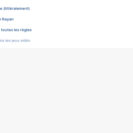
e (littéralement)
im Rayan
 toutes les règles
s les jeux vidéo
us choquant de Rockstar ? - Le scandale BULLY
e plus moche de Steam
du RÊVE tourne au CAUCHEMAR
pendant 8 heures
it… à tort
umiliés par un jeu vidéo
ire - Final Fantasy 8
ti un empire - Age of Empires