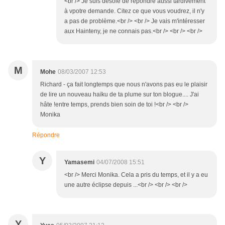
<br /> Je suis désolé de répondre aussi tardivement
à vpotre demande. Citez ce que vous voudrez, il n'y
a pas de problème.<br /> <br /> Je vais m'intéresser
aux Hainteny, je ne connais pas.<br /> <br /> <br />
M
Mohe
08/03/2007 12:53
Richard - ça fait longtemps que nous n'avons pas eu le plaisir
de lire un nouveau haïku de ta plume sur ton blogue.... J'ai
hâte !entre temps, prends bien soin de toi !<br /> <br />
Monika
Répondre
Y
Yamasemi
04/07/2008 15:51
<br /> Merci Monika. Cela a pris du temps, et il y a eu
une autre éclipse depuis ...<br /> <br /> <br />
Y