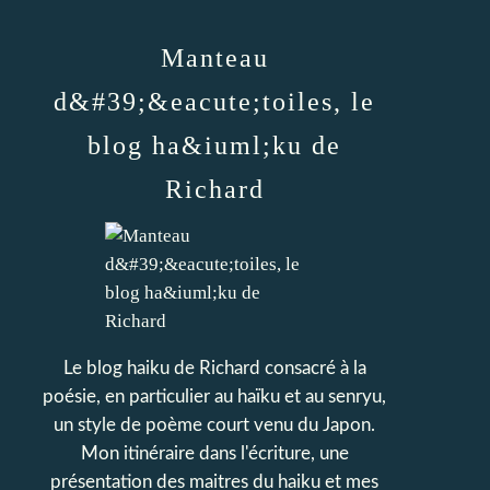
Manteau
d&#39;&eacute;toiles, le
blog ha&iuml;ku de
Richard
Le blog haiku de Richard consacré à la
poésie, en particulier au haïku et au senryu,
un style de poème court venu du Japon.
Mon itinéraire dans l'écriture, une
présentation des maitres du haiku et mes