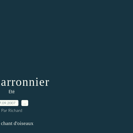
arronnier
Eté
7.09.2007
…
Par Richard
n chant d'oiseaux