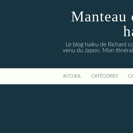
Manteau 
h
Le blog haiku de Richard co
venu du Japon. Mon itinérair
ACCUEIL
CATÉGORIES
C