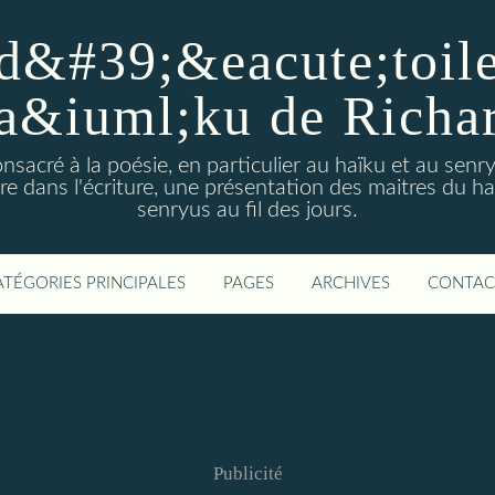
d&#39;&eacute;toiles
a&iuml;ku de Richa
nsacré à la poésie, en particulier au haïku et au sen
e dans l'écriture, une présentation des maitres du h
senryus au fil des jours.
ATÉGORIES PRINCIPALES
PAGES
ARCHIVES
CONTAC
Publicité