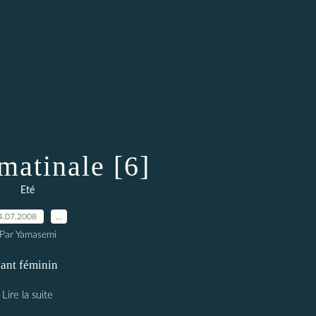
matinale [6]
Eté
4.07.2008
…
Par Yamasemi
nant féminin
Lire la suite