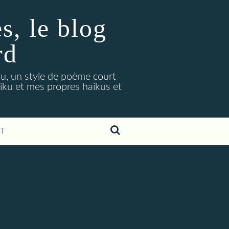
, le blog
rd
ryu, un style de poème court
aiku et mes propres haikus et
T