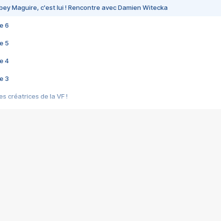
bey Maguire, c'est lui ! Rencontre avec Damien Witecka
e 6
e 5
e 4
e 3
s créatrices de la VF !
e 2
e 1
e Mektoub My Love arrive enfin ! Rencontre avec Shaïn Boumedine et Sal
i : après Toni en famille
elle réalise le bouleversant Dites lui que je l'aime
ais ! Rencontre autour de Vie privée de Rebecca Zlotowski
 de Marguerite, Grave... Rencontre avec Ella Rumpf