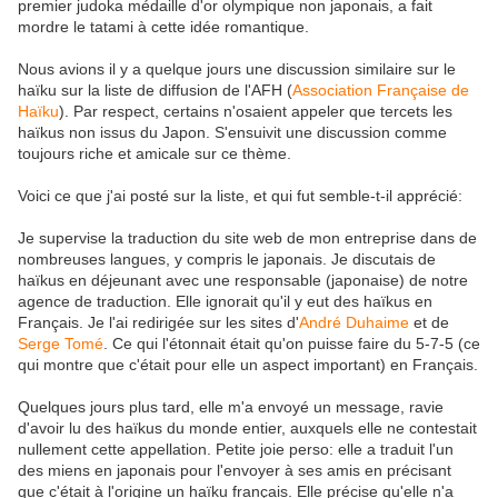
premier judoka médaille d'or olympique non japonais, a fait
mordre le tatami à cette idée romantique.
Nous avions il y a quelque jours une discussion similaire sur le
haïku sur la liste de diffusion de l'AFH (
Association Française de
Haïku
). Par respect, certains n'osaient appeler que tercets les
haïkus non issus du Japon. S'ensuivit une discussion comme
toujours riche et amicale sur ce thème.
Voici ce que j'ai posté sur la liste, et qui fut semble-t-il apprécié:
Je supervise la traduction du site web de mon entreprise dans de
nombreuses langues, y compris le japonais. Je discutais de
haïkus en déjeunant avec une responsable (japonaise) de notre
agence de traduction. Elle ignorait qu'il y eut des haïkus en
Français. Je l'ai redirigée sur les sites d'
André Duhaime
et de
Serge Tomé
. Ce qui l'étonnait était qu'on puisse faire du 5-7-5 (ce
qui montre que c'était pour elle un aspect important) en Français.
Quelques jours plus tard, elle m'a envoyé un message, ravie
d'avoir lu des haïkus du monde entier, auxquels elle ne contestait
nullement cette appellation. Petite joie perso: elle a traduit l'un
des miens en japonais pour l'envoyer à ses amis en précisant
que c'était à l'origine un haïku français. Elle précise qu'elle n'a