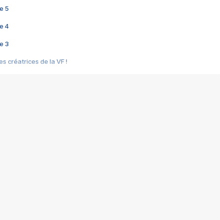
e 5
e 4
e 3
s créatrices de la VF !
e 2
e 1
e Mektoub My Love arrive enfin ! Rencontre avec Shaïn Boumedine et Sal
i : après Toni en famille
elle réalise le bouleversant Dites lui que je l'aime
ais ! Rencontre autour de Vie privée de Rebecca Zlotowski
 de Marguerite, Grave... Rencontre avec Ella Rumpf
 Les Rêveurs, un film intime sur la santé mentale