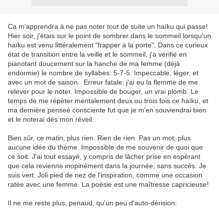
Ca m'apprendra à ne pas noter tout de suite un haïku qui passe!
Hier soir, j'étais sur le point de sombrer dans le sommeil lorsqu'un
haïku est venu littéralement "frapper à la porte". Dans ce curieux
état de transition entre la veille et le sommeil, j'a vérifié en
pianotant doucement sur la hanche de ma femme (déjà
endormie) le nombre de syllabes: 5-7-5. Impeccable, léger, et
avec un mot de saison. Erreur fatale: j'ai eu la flemme de me
relever pour le noter. Impossible de bouger, un vrai plomb. Le
temps de me répéter mentalement deux ou trois fois ce haïku, et
ma dernière penseé consciente fut que je m'en souviendrai bien
et le noterai dès mon réveil.
Bien sûr, ce matin, plus rien. Rien de rien. Pas un mot, plus
aucune idée du thème. Impossible de me souvenir de quoi que
ce soit. J'ai tout essayé, y compris de lâcher prise en espérant
que cela revienne inopinément dans la journée, sans succès. Je
suis vert. Joli pied de nez de l'inspiration, comme une occasion
ratée avec une femme. La poésie est une maîtresse capricieuse!
Il ne me reste plus, penaud, qu'un peu d'auto-dérision: