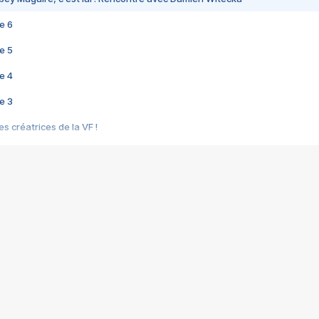
e 6
e 5
e 4
e 3
s créatrices de la VF !
e 2
e 1
e Mektoub My Love arrive enfin ! Rencontre avec Shaïn Boumedine et Sal
i : après Toni en famille
elle réalise le bouleversant Dites lui que je l'aime
ais ! Rencontre autour de Vie privée de Rebecca Zlotowski
 de Marguerite, Grave... Rencontre avec Ella Rumpf