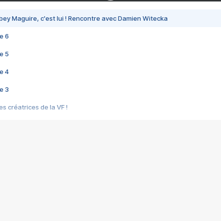
bey Maguire, c'est lui ! Rencontre avec Damien Witecka
e 6
e 5
e 4
e 3
s créatrices de la VF !
e 2
e 1
e Mektoub My Love arrive enfin ! Rencontre avec Shaïn Boumedine et Sal
i : après Toni en famille
elle réalise le bouleversant Dites lui que je l'aime
ais ! Rencontre autour de Vie privée de Rebecca Zlotowski