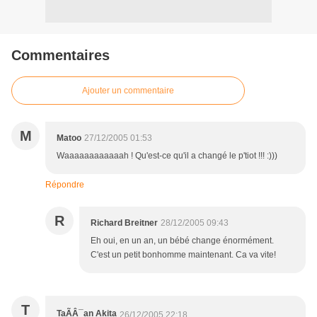
Commentaires
Ajouter un commentaire
M
Matoo
27/12/2005 01:53
Waaaaaaaaaaaah ! Qu'est-ce qu'il a changé le p'tiot !!! :)))
Répondre
R
Richard Breitner
28/12/2005 09:43
Eh oui, en un an, un bébé change énormément.
C'est un petit bonhomme maintenant. Ca va vite!
T
TaÃÂ¯an Akita
26/12/2005 22:18