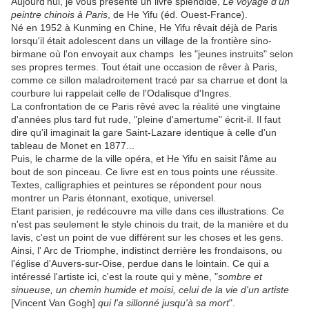
Aujourd'hui, je vous présente un livre splendide,
Le voyage d'un
peintre chinois à Paris
, de He Yifu (éd. Ouest-France).
Né en 1952 à Kunming en Chine, He Yifu rêvait déjà de Paris
lorsqu'il était adolescent dans un village de la frontière sino-
birmane où l'on envoyait aux champs les "jeunes instruits" selon
ses propres termes. Tout était une occasion de rêver à Paris,
comme ce sillon maladroitement tracé par sa charrue et dont la
courbure lui rappelait celle de l'Odalisque d'Ingres.
La confrontation de ce Paris rêvé avec la réalité une vingtaine
d'années plus tard fut rude, "pleine d'amertume" écrit-il. Il faut
dire qu'il imaginait la gare Saint-Lazare identique à celle d'un
tableau de Monet en 1877...
Puis, le charme de la ville opéra, et He Yifu en saisit l'âme au
bout de son pinceau. Ce livre est en tous points une réussite.
Textes, calligraphies et peintures se répondent pour nous
montrer un Paris étonnant, exotique, universel.
Etant parisien, je redécouvre ma ville dans ces illustrations. Ce
n'est pas seulement le style chinois du trait, de la manière et du
lavis, c'est un point de vue différent sur les choses et les gens.
Ainsi, l' Arc de Triomphe, indistinct derrière les frondaisons, ou
l'église d'Auvers-sur-Oise, perdue dans le lointain. Ce qui a
intéressé l'artiste ici, c'est la route qui y mène, "
sombre et
sinueuse, un chemin humide et moisi, celui de la vie d'un artiste
[Vincent Van Gogh]
qui l'a sillonné jusqu'à sa mort
".