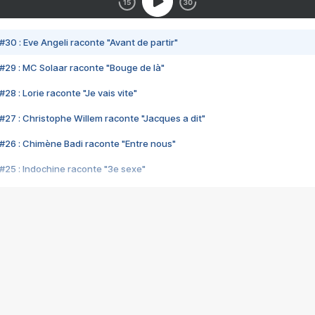
#30 : Eve Angeli raconte "Avant de partir"
#29 : MC Solaar raconte "Bouge de là"
28 : Lorie raconte "Je vais vite"
#27 : Christophe Willem raconte "Jacques a dit"
#26 : Chimène Badi raconte "Entre nous"
#25 : Indochine raconte "3e sexe"
#24 : Zaho raconte "C'est chelou"
#23 : Patrick Bruel raconte "Au café des délices"
#22 : Kyo raconte "Le chemin"
#21 : Nolwenn Leroy raconte "Cassé"
#20 : Patrick Hernandez raconte "Born to be alive"