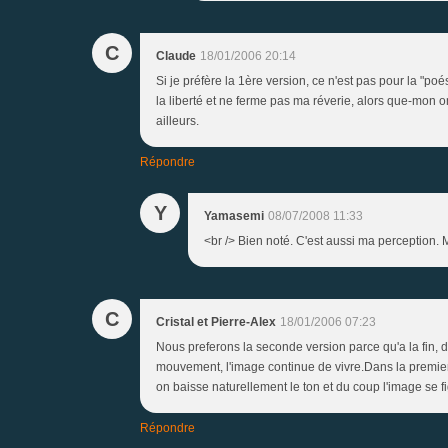
C
Claude
18/01/2006 20:14
Si je préfère la 1ère version, ce n'est pas pour la "
la liberté et ne ferme pas ma réverie, alors que-mon
ailleurs.
Répondre
Y
Yamasemi
08/07/2008 11:33
<br /> Bien noté. C'est aussi ma perception. Me
C
Cristal et Pierre-Alex
18/01/2006 07:23
Nous preferons la seconde version parce qu'a la fin, dan
mouvement, l'image continue de vivre.Dans la premiere 
on baisse naturellement le ton et du coup l'image se f
Répondre