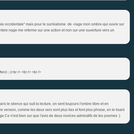
poésie occidentale" mais pour le surréalisme de -nage mon ombre-qui ouvre sur
 ombre nage-me referme sur une action et non sur une ouverture vers un
rci ;-)<br /> <br /> <br />
s le silence qui suit la lecture, on sent toujours l'ombre libre et en
version, comme les deux vers sont plus lies et font plus phrase, en le lisant
ige.Ce n'est bien sur que l'avis de deux novices admiratifs de tes poemes :)