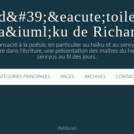
d&#39;&eacute;toiles
a&iuml;ku de Richa
nsacré à la poésie, en particulier au haïku et au sen
e dans l'écriture, une présentation des maitres du h
senryus au fil des jours.
ATÉGORIES PRINCIPALES
PAGES
ARCHIVES
CONTAC
Publicité