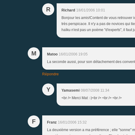
R
Richard
18/01/2006 10:01
Bonjour les amis!Content de vous retrouver ic
très perspicace. Il n'y a pas de novices qui tie
haïku n'est pas un poème "d'experts", il faut 
M
Matoo
16/01/2006 19:05
La seconde aussi, pour son détachement des convention
Répondre
Y
Yamasemi
08/07/2008 11:34
<br /> Merci Mat :-)<br /> <br /> <br />
F
Franz
16/01/2006 15:32
La deuxième version a ma préférence ; elle "sonne" mi