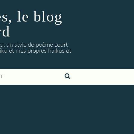
, le blog
rd
ryu, un style de poème court
aiku et mes propres haikus et
T