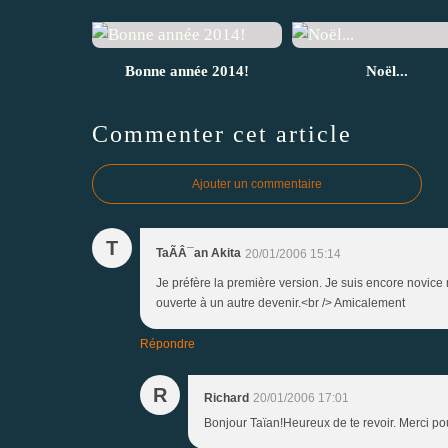
Bonne année 2014!
Noël...
Commenter cet article
Ajouter un commentaire
T
TaÃÂ¯an Akita
20/01/2006 15:14
Je préfère la première version. Je suis encore novice
ouverte à un autre devenir.<br /> Amicalement
Répondre
R
Richard
20/01/2006 17:01
Bonjour Taïan!Heureux de te revoir. Merci pou