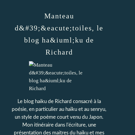
Manteau
d&#39;&eacute;toiles, le
blog ha&iuml;ku de
Richard
Le blog haiku de Richard consacré à la
poésie, en particulier au haïku et au senryu,
un style de poème court venu du Japon.
Mon itinéraire dans l'écriture, une
présentation des maitres du haiku et mes