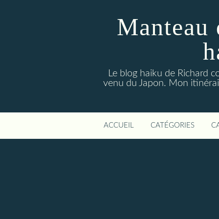
Manteau 
h
Le blog haiku de Richard co
venu du Japon. Mon itinérair
ACCUEIL
CATÉGORIES
C