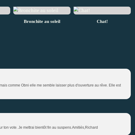
Bronchite au soleil
Chat!
 mais comme Obni elle me semble laisser plus d'ouverture au rêve. Elle est
r ton vote. Je mettrai bientôt fin au suspens.Amitiés,Richard