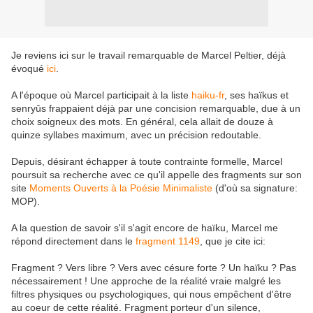
Je reviens ici sur le travail remarquable de Marcel Peltier, déjà
évoqué
ici
.
A l'époque où Marcel participait à la liste
haiku-fr
, ses haïkus et
senryûs frappaient déjà par une concision remarquable, due à un
choix soigneux des mots. En général, cela allait de douze à
quinze syllabes maximum, avec un précision redoutable.
Depuis, désirant échapper à toute contrainte formelle, Marcel
poursuit sa recherche avec ce qu'il appelle des fragments sur son
site
Moments Ouverts à la Poésie Minimaliste
(d'où sa signature:
MOP).
A la question de savoir s'il s'agit encore de haïku, Marcel me
répond directement dans le
fragment 1149
, que je cite ici:
Fragment ? Vers libre ? Vers avec césure forte ? Un haïku ? Pas
nécessairement ! Une approche de la réalité vraie malgré les
filtres physiques ou psychologiques, qui nous empêchent d'être
au coeur de cette réalité. Fragment porteur d'un silence,