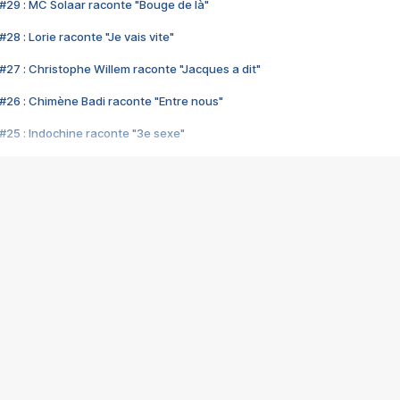
#29 : MC Solaar raconte "Bouge de là"
28 : Lorie raconte "Je vais vite"
#27 : Christophe Willem raconte "Jacques a dit"
#26 : Chimène Badi raconte "Entre nous"
#25 : Indochine raconte "3e sexe"
#24 : Zaho raconte "C'est chelou"
#23 : Patrick Bruel raconte "Au café des délices"
#22 : Kyo raconte "Le chemin"
#21 : Nolwenn Leroy raconte "Cassé"
#20 : Patrick Hernandez raconte "Born to be alive"
#19 : Lorie raconte "Près de moi"
#18 : Michael Jones raconte "A nos actes manqués" (avec Jean-Jacque
#17 : Khaled raconte "Aïcha"