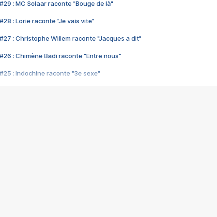
#29 : MC Solaar raconte "Bouge de là"
28 : Lorie raconte "Je vais vite"
#27 : Christophe Willem raconte "Jacques a dit"
#26 : Chimène Badi raconte "Entre nous"
#25 : Indochine raconte "3e sexe"
#24 : Zaho raconte "C'est chelou"
#23 : Patrick Bruel raconte "Au café des délices"
#22 : Kyo raconte "Le chemin"
#21 : Nolwenn Leroy raconte "Cassé"
#20 : Patrick Hernandez raconte "Born to be alive"
#19 : Lorie raconte "Près de moi"
#18 : Michael Jones raconte "A nos actes manqués" (avec Jean-Jacque
#17 : Khaled raconte "Aïcha"