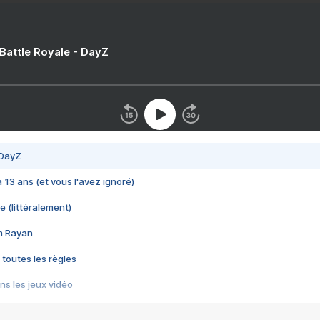
 Battle Royale - DayZ
 DayZ
 a 13 ans (et vous l'avez ignoré)
e (littéralement)
im Rayan
 toutes les règles
s les jeux vidéo
us choquant de Rockstar ? - Le scandale BULLY