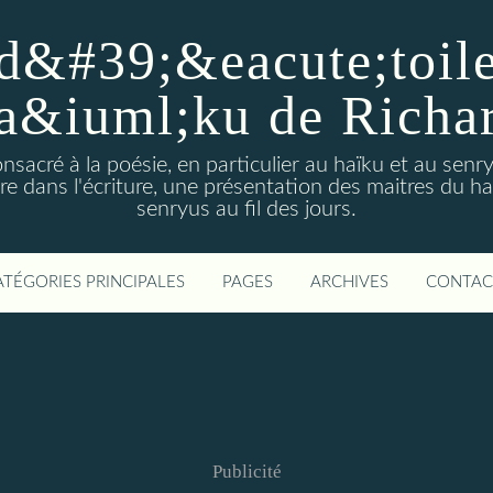
d&#39;&eacute;toiles
a&iuml;ku de Richa
nsacré à la poésie, en particulier au haïku et au sen
e dans l'écriture, une présentation des maitres du h
senryus au fil des jours.
ATÉGORIES PRINCIPALES
PAGES
ARCHIVES
CONTAC
Publicité