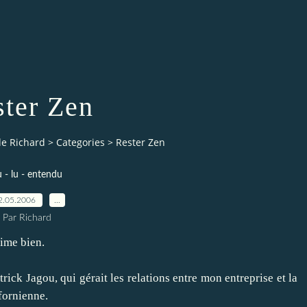
ter Zen
de Richard
>
Categories
>
Rester Zen
 - lu - entendu
2.05.2006
…
Par Richard
aime bien.
rick Jagou, qui gérait les relations entre mon entreprise et la
fornienne.