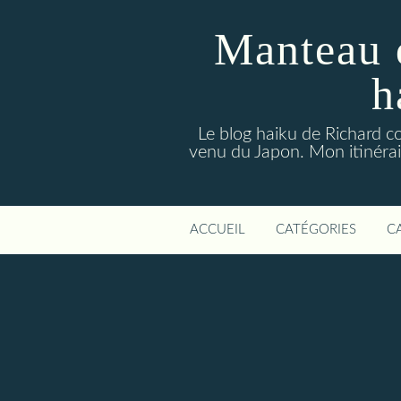
Manteau 
h
Le blog haiku de Richard co
venu du Japon. Mon itinérair
ACCUEIL
CATÉGORIES
C