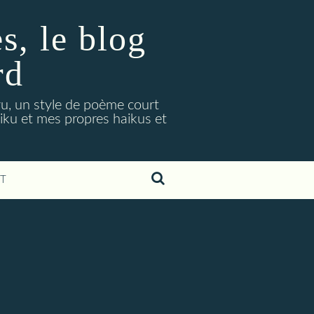
, le blog
rd
ryu, un style de poème court
aiku et mes propres haikus et
T