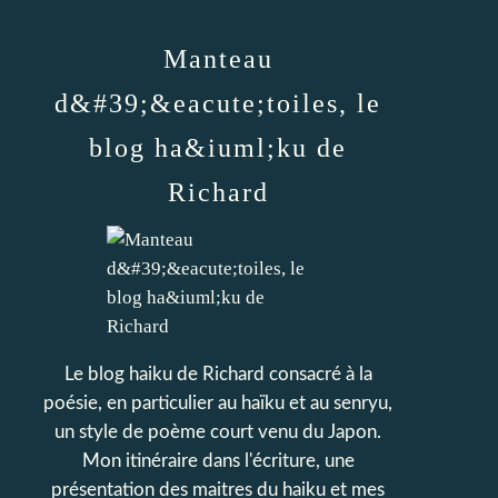
Manteau
d&#39;&eacute;toiles, le
blog ha&iuml;ku de
Richard
Le blog haiku de Richard consacré à la
poésie, en particulier au haïku et au senryu,
un style de poème court venu du Japon.
Mon itinéraire dans l'écriture, une
présentation des maitres du haiku et mes