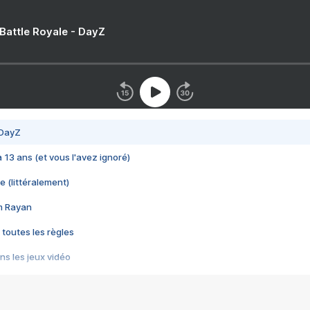
 Battle Royale - DayZ
 DayZ
 a 13 ans (et vous l'avez ignoré)
e (littéralement)
im Rayan
 toutes les règles
s les jeux vidéo
us choquant de Rockstar ? - Le scandale BULLY
e plus moche de Steam