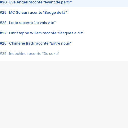
#30 : Eve Angeli raconte "Avant de partir"
#29 : MC Solaar raconte "Bouge de là"
28 : Lorie raconte "Je vais vite"
#27 : Christophe Willem raconte "Jacques a dit"
#26 : Chimène Badi raconte "Entre nous"
#25 : Indochine raconte "3e sexe"
#24 : Zaho raconte "C'est chelou"
#23 : Patrick Bruel raconte "Au café des délices"
#22 : Kyo raconte "Le chemin"
#21 : Nolwenn Leroy raconte "Cassé"
#20 : Patrick Hernandez raconte "Born to be alive"
#19 : Lorie raconte "Près de moi"
#18 : Michael Jones raconte "A nos actes manqués" (avec Jean-Jacque