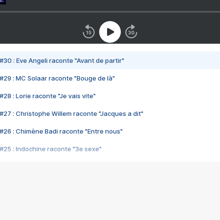
#30 : Eve Angeli raconte "Avant de partir"
#29 : MC Solaar raconte "Bouge de là"
28 : Lorie raconte "Je vais vite"
#27 : Christophe Willem raconte "Jacques a dit"
#26 : Chimène Badi raconte "Entre nous"
#25 : Indochine raconte "3e sexe"
#24 : Zaho raconte "C'est chelou"
#23 : Patrick Bruel raconte "Au café des délices"
#22 : Kyo raconte "Le chemin"
#21 : Nolwenn Leroy raconte "Cassé"