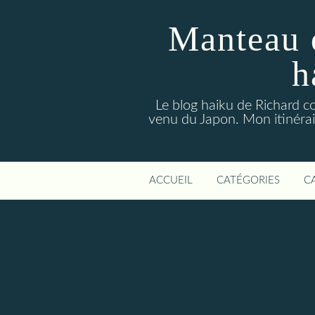
Manteau 
h
Le blog haiku de Richard co
venu du Japon. Mon itinérair
ACCUEIL
CATÉGORIES
C