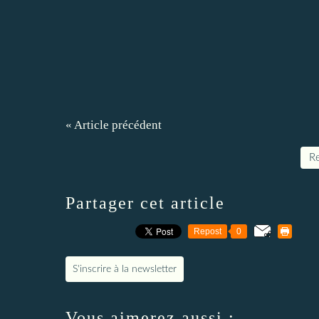
« Article précédent
Re
Partager cet article
Repost
0
S'inscrire à la newsletter
Vous aimerez aussi :