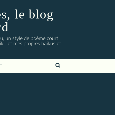
, le blog
rd
ryu, un style de poème court
aiku et mes propres haikus et
T