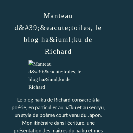
Manteau
d&#39;&eacute;toiles, le
blog ha&iuml;ku de
Richard
Le blog haiku de Richard consacré à la
poésie, en particulier au haïku et au senryu,
un style de poème court venu du Japon.
Mon itinéraire dans l'écriture, une
présentation des maitres du haiku et mes