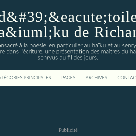
d&#39;&eacute;toiles
a&iuml;ku de Richa
nsacré à la poésie, en particulier au haïku et au sen
e dans l'écriture, une présentation des maitres du h
senryus au fil des jours.
ATÉGORIES PRINCIPALES
PAGES
ARCHIVES
CONTAC
Publicité