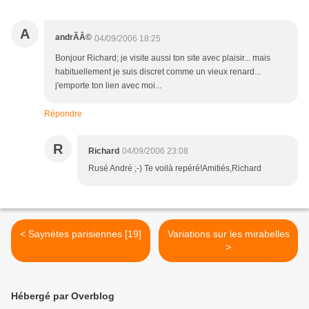
A
andrÃÂ©
04/09/2006 18:25
Bonjour Richard; je visite aussi ton site avec plaisir... mais
habituellement je suis discret comme un vieux renard...
j'emporte ton lien avec moi...
Répondre
R
Richard
04/09/2006 23:08
Rusé André ;-) Te voilà repéré!Amitiés,Richard
< Saynètes parisiennes [19]
Variations sur les mirabelles
>
Hébergé par Overblog