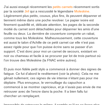
J'ai aussi essayé récemment les
petits carnets
récemment sortis
par la société
Jnf
qui a rescussité le légendaire
Moleskine
.
Légèrement plus petits, cousus, plus fins, ils peuvent dépanner et
tiennent même dans une poche revolver. Le papier ivoire est
finement quadrillé et, délicate attention, les pages de la seconde
moitié du carnet sont détachables pour dépanner les amis d'une
feuille ou deux. La dernière de couverture comporte un rabat,
comme tous les Moleskine. Malheureusement, cette couverture
est aussi le talon d'Achille de ce petit carnet car elle n'est pas
assez rigide pour que l'on puisse écrire sans se passer d'un
support. C'est donc pour moi un carnet de secours, existant en
noir ou chameau et facile à se procurer par lot de trois partout où
l'on trouve des Moleskine (la FNAC entre autres).
Et puis mon fidèle petit stylo a commencé à donner des signes de
fatigue. Ce fut d'abord le revêtement (voir la photo). Cela ne me
gênait nullement, ces signes de vie intense n'étant pas pour me
déplaire. Plus ennuyeux, le verrouillage du capuchon a
commencé à se montrer capricieux, et je n'avais pas envie de me
retrouver avec de l'encre dans la poche. Il a bien fallu lui
chercher un remplaçant.
Impossible de retrouver le même, il semble qu'il ne se fasse plus.