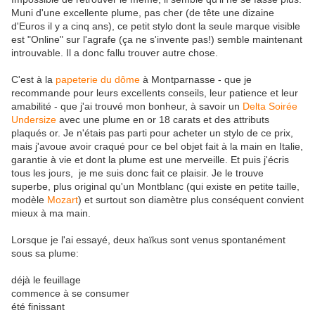
Muni d'une excellente plume, pas cher (de tête une dizaine
d'Euros il y a cinq ans), ce petit stylo dont la seule marque visible
est "Online" sur l'agrafe (ça ne s'invente pas!) semble maintenant
introuvable. Il a donc fallu trouver autre chose.
C'est à la
papeterie du dôme
à Montparnasse - que je
recommande pour leurs excellents conseils, leur patience et leur
amabilité - que j'ai trouvé mon bonheur, à savoir un
Delta Soirée
Undersize
avec une plume en or 18 carats et des attributs
plaqués or. Je n'étais pas parti pour acheter un stylo de ce prix,
mais j'avoue avoir craqué pour ce bel objet fait à la main en Italie,
garantie à vie et dont la plume est une merveille. Et puis j'écris
tous les jours, je me suis donc fait ce plaisir. Je le trouve
superbe, plus original qu'un Montblanc (qui existe en petite taille,
modèle
Mozart
) et surtout son diamètre plus conséquent convient
mieux à ma main.
Lorsque je l'ai essayé, deux haïkus sont venus spontanément
sous sa plume:
déjà le feuillage
commence à se consumer
été finissant