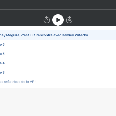
bey Maguire, c'est lui ! Rencontre avec Damien Witecka
e 6
e 5
e 4
e 3
s créatrices de la VF !
e 2
e 1
e Mektoub My Love arrive enfin ! Rencontre avec Shaïn Boumedine et Sal