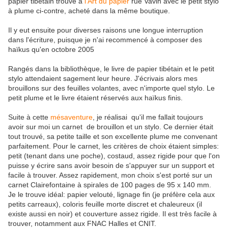
papier tibétain trouvé à
l'Art du papier
rue Vavin avec le petit stylo
à plume ci-contre, acheté dans la même boutique.
Il y eut ensuite pour diverses raisons une longue interruption
dans l'écriture, puisque je n'ai recommencé à composer des
haïkus qu'en octobre 2005
Rangés dans la bibliothèque, le livre de papier tibétain et le petit
stylo attendaient sagement leur heure. J'écrivais alors mes
brouillons sur des feuilles volantes, avec n'importe quel stylo. Le
petit plume et le livre étaient réservés aux haïkus finis.
Suite à cette
mésaventure
, je réalisai qu'il me fallait toujours
avoir sur moi un carnet de brouillon et un stylo. Ce dernier était
tout trouvé, sa petite taille et son excellente plume me convenant
parfaitement. Pour le carnet, les critères de choix étaient simples:
petit (tenant dans une poche), costaud, assez rigide pour que l'on
puisse y écrire sans avoir besoin de s'appuyer sur un support et
facile à trouver. Assez rapidement, mon choix s'est porté sur un
carnet Clairefontaine à spirales de 100 pages de 95 x 140 mm.
Je le trouve idéal: papier velouté, lignage fin (je préfère cela aux
petits carreaux), coloris feuille morte discret et chaleureux (il
existe aussi en noir) et couverture assez rigide. Il est très facile à
trouver, notamment aux FNAC Halles et CNIT.