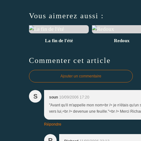
Vous aimerez aussi :
La fin de l'été
Redoux
Commenter cet article
Ajouter un commentaire
S
soun
10/09/2006 17:20
"Avant qu'il m'appelle mon nom<br /> je n'étais qu'un 
vers lui,<br /> devenue une feuille."<br /> Merci Richa
Répondre
R