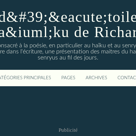
d&#39;&eacute;toiles
a&iuml;ku de Richa
nsacré à la poésie, en particulier au haïku et au sen
e dans l'écriture, une présentation des maitres du h
senryus au fil des jours.
ATÉGORIES PRINCIPALES
PAGES
ARCHIVES
CONTAC
Publicité