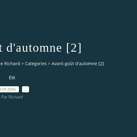
t d'automne [2]
de Richard
>
Categories
>
Avant-goût d'automne [2]
Eté
9.09.2006
…
Par Richard