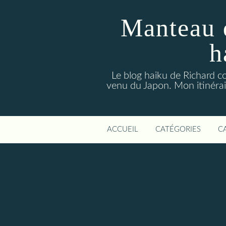
Manteau 
h
Le blog haiku de Richard co
venu du Japon. Mon itinérair
ACCUEIL
CATÉGORIES
C