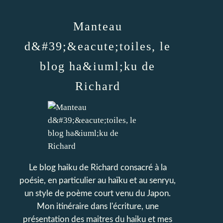
Manteau
d&#39;&eacute;toiles, le
blog ha&iuml;ku de
Richard
Le blog haiku de Richard consacré à la
poésie, en particulier au haïku et au senryu,
un style de poème court venu du Japon.
Mon itinéraire dans l'écriture, une
présentation des maitres du haiku et mes