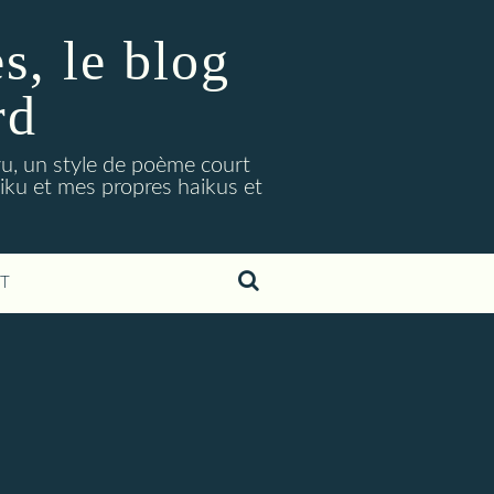
, le blog
rd
ryu, un style de poème court
aiku et mes propres haikus et
T