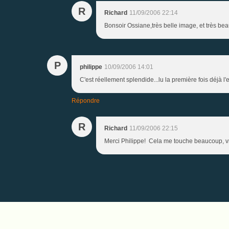
R
Richard
11/09/2006 22:14
Bonsoir Ossiane,très belle image, et très b
P
philippe
10/09/2006 14:01
C'est réellement splendide...lu la première fois déjà l
Répondre
R
Richard
11/09/2006 22:15
Merci Philippe! Cela me touche beaucoup, vra