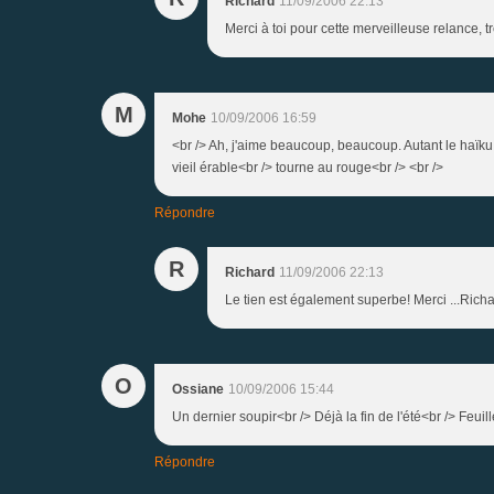
Richard
11/09/2006 22:13
Merci à toi pour cette merveilleuse relance
M
Mohe
10/09/2006 16:59
<br /> Ah, j'aime beaucoup, beaucoup. Autant le haïku 
vieil érable<br /> tourne au rouge<br /> <br />
Répondre
R
Richard
11/09/2006 22:13
Le tien est également superbe! Merci ...Rich
O
Ossiane
10/09/2006 15:44
Un dernier soupir<br /> Déjà la fin de l'été<br /> Feuil
Répondre