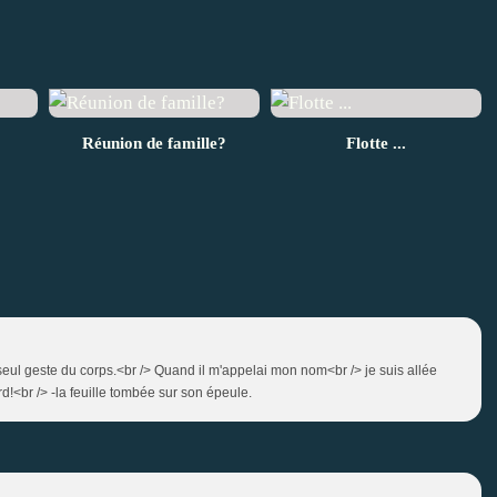
Réunion de famille?
Flotte ...
seul geste du corps.<br /> Quand il m'appelai mon nom<br /> je suis allée
rd!<br /> -la feuille tombée sur son épeule.