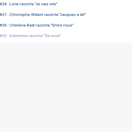
28 : Lorie raconte "Je vais vite"
#27 : Christophe Willem raconte "Jacques a dit"
#26 : Chimène Badi raconte "Entre nous"
#25 : Indochine raconte "3e sexe"
#24 : Zaho raconte "C'est chelou"
#23 : Patrick Bruel raconte "Au café des délices"
#22 : Kyo raconte "Le chemin"
#21 : Nolwenn Leroy raconte "Cassé"
#20 : Patrick Hernandez raconte "Born to be alive"
#19 : Lorie raconte "Près de moi"
#18 : Michael Jones raconte "A nos actes manqués" (avec Jean-Jacque
#17 : Khaled raconte "Aïcha"
#16 : Corneille raconte "Parce qu'on vient de loin"