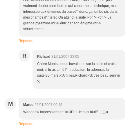
Oui, vraiment impressionnant ! Moi je suis du genre "pas
vraiment douée pour tout ce qui concerne la technique, mais
intéressée aux énigmes du passé", donc, ça tombe pic dans
mes champs d'intérêt. On attend la suite !<br /> <br /> La
grande pyramide<br /> élucider son énigme<br />
virtuellement
Répondre
R
Richard
31/01/2007 23:05
Chère Monika,nous travaillons sur la suite et crois-
moi, si tu as aimé l'introduction, tu adoreras la
suite!30 mars ;-)Amitiés,RichardPS: très beau senryû
:-)
M
Matoo
26/01/2007 00:45
Waoooow impressionnant la 3D !!! Je suis bluffé ! ;-))))
Répondre