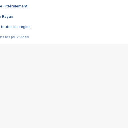
e (littéralement)
im Rayan
 toutes les règles
s les jeux vidéo
us choquant de Rockstar ? - Le scandale BULLY
e plus moche de Steam
du RÊVE tourne au CAUCHEMAR
pendant 8 heures
it… à tort
umiliés par un jeu vidéo
ire - Final Fantasy 8
ti un empire - Age of Empires