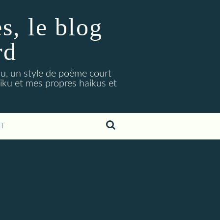
, le blog
rd
ryu, un style de poème court
aiku et mes propres haikus et
T