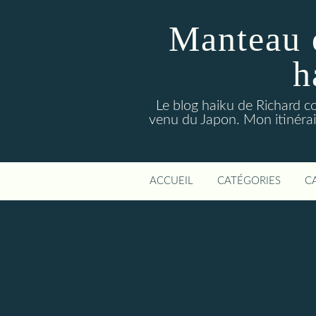
Manteau 
h
Le blog haiku de Richard co
venu du Japon. Mon itinérair
ACCUEIL
CATÉGORIES
C