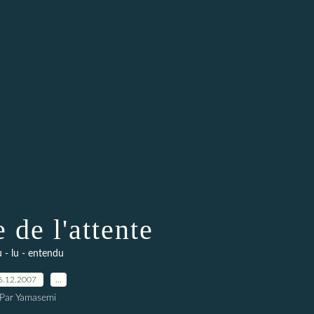
 de l'attente
 - lu - entendu
6.12.2007
…
Par Yamasemi