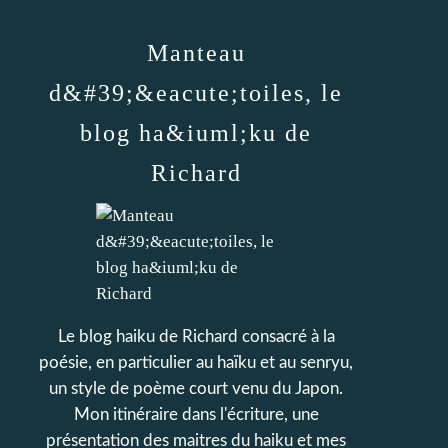
Manteau
d&#39;&eacute;toiles, le
blog ha&iuml;ku de
Richard
Le blog haiku de Richard consacré à la
poésie, en particulier au haïku et au senryu,
un style de poème court venu du Japon.
Mon itinéraire dans l'écriture, une
présentation des maitres du haiku et mes