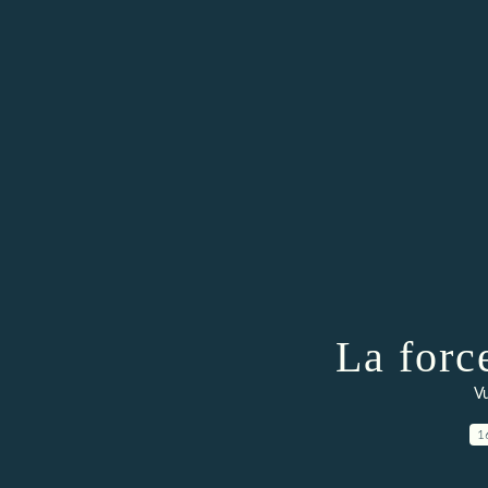
La force
Vu
1