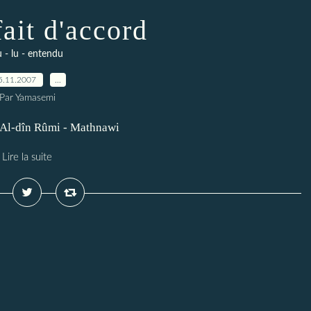
fait d'accord
 - lu - entendu
5.11.2007
…
Par Yamasemi
l Al-dîn Rûmi - Mathnawi
Lire la suite