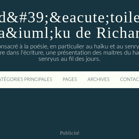
d&#39;&eacute;toiles
a&iuml;ku de Richa
nsacré à la poésie, en particulier au haïku et au sen
e dans l'écriture, une présentation des maitres du h
senryus au fil des jours.
ATÉGORIES PRINCIPALES
PAGES
ARCHIVES
CONTAC
Publicité