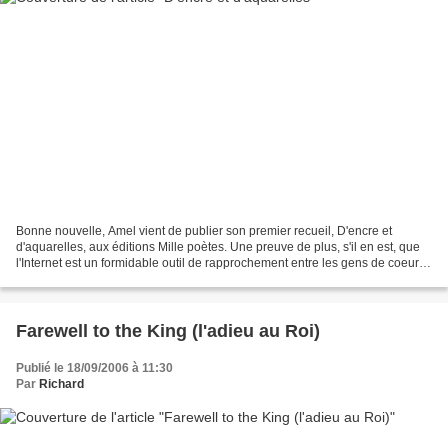
Bonne nouvelle, Amel vient de publier son premier recueil, D'encre et
d'aquarelles, aux éditions Mille poètes. Une preuve de plus, s'il en est, que
l'Internet est un formidable outil de rapprochement entre les gens de coeur,
puisque c'est ainsi qu'Amel...
Farewell to the King (l'adieu au Roi)
Publié le 18/09/2006 à 11:30
Par
Richard