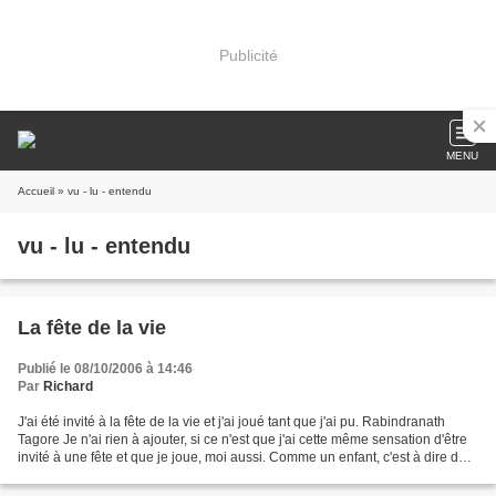
Publicité
MENU
Accueil
» vu - lu - entendu
vu - lu - entendu
La fête de la vie
Publié le 08/10/2006 à 14:46
Par
Richard
J'ai été invité à la fête de la vie et j'ai joué tant que j'ai pu. Rabindranath
Tagore Je n'ai rien à ajouter, si ce n'est que j'ai cette même sensation d'être
invité à une fête et que je joue, moi aussi. Comme un enfant, c'est à dire de
tout mon coe...