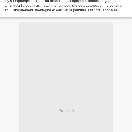
Il y a longtemps que je m'intéresse à la calligraphie chinoise et japonaise,
ainsi qu'à l'art du lavis, notamment la peinture de paysages chinoise (shan
shui, littéralement "montagne et eau") et la peinture à l'encre japonaise
(sumi-e). J'apprécie notamment...
Publicité