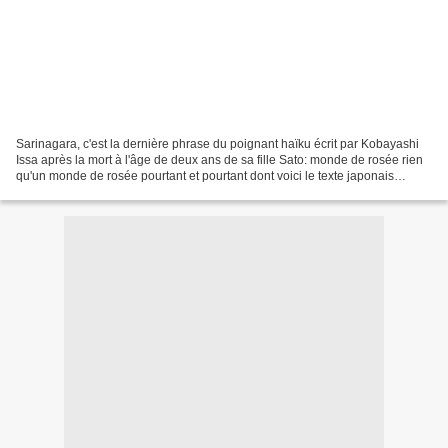
Sarinagara, c'est la dernière phrase du poignant haïku écrit par Kobayashi
Issa après la mort à l'âge de deux ans de sa fille Sato: monde de rosée rien
qu'un monde de rosée pourtant et pourtant dont voici le texte japonais
original: tsuyu no yo wa tsuyu...