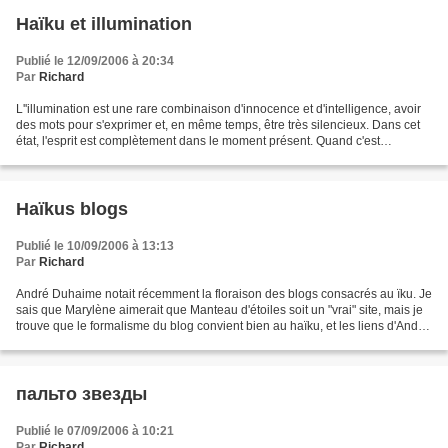
Haïku et illumination
Publié le 12/09/2006 à 20:34
Par
Richard
L''illumination est une rare combinaison d'innocence et d'intelligence, avoir
des mots pour s'exprimer et, en même temps, être très silencieux. Dans cet
état, l'esprit est complètement dans le moment présent. Quand c'est
nécessaire tout vous est révélé...
Haïkus blogs
Publié le 10/09/2006 à 13:13
Par
Richard
André Duhaime notait récemment la floraison des blogs consacrés au ïku. Je
sais que Marylène aimerait que Manteau d'étoiles soit un "vrai" site, mais je
trouve que le formalisme du blog convient bien au haïku, et les liens d'André
ne font que me conforter...
пальто звезды
Publié le 07/09/2006 à 10:21
Par
Richard