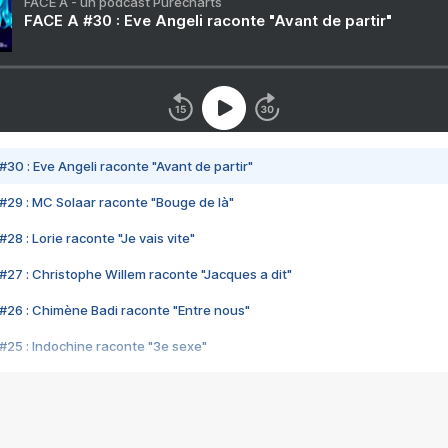
FACE A - un podcast Purecharts
FACE A #30 : Eve Angeli raconte "Avant de partir"
#30 : Eve Angeli raconte "Avant de partir"
#29 : MC Solaar raconte "Bouge de là"
28 : Lorie raconte "Je vais vite"
#27 : Christophe Willem raconte "Jacques a dit"
#26 : Chimène Badi raconte "Entre nous"
#25 : Indochine raconte "3e sexe"
#24 : Zaho raconte "C'est chelou"
#23 : Patrick Bruel raconte "Au café des délices"