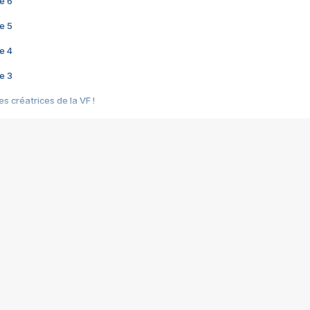
e 6
e 5
e 4
e 3
s créatrices de la VF !
e 2
e 1
e Mektoub My Love arrive enfin ! Rencontre avec Shaïn Boumedine et Sal
i : après Toni en famille
elle réalise le bouleversant Dites lui que je l'aime
ais ! Rencontre autour de Vie privée de Rebecca Zlotowski
 de Marguerite, Grave... Rencontre avec Ella Rumpf
 Les Rêveurs, un film intime sur la santé mentale