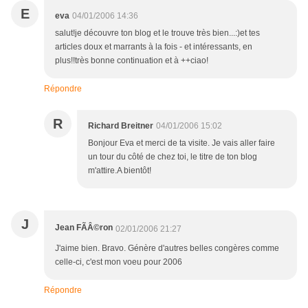
E
eva
04/01/2006 14:36
salut!je découvre ton blog et le trouve très bien...:)et tes
articles doux et marrants à la fois - et intéressants, en
plus!!très bonne continuation et à ++ciao!
Répondre
R
Richard Breitner
04/01/2006 15:02
Bonjour Eva et merci de ta visite. Je vais aller faire
un tour du côté de chez toi, le titre de ton blog
m'attire.A bientôt!
J
Jean FÃÂ©ron
02/01/2006 21:27
J'aime bien. Bravo. Génère d'autres belles congères comme
celle-ci, c'est mon voeu pour 2006
Répondre