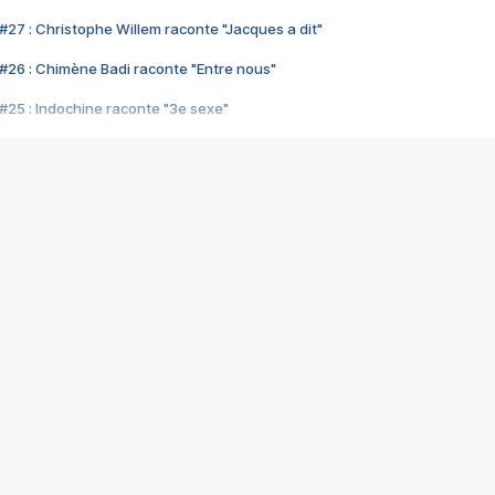
#27 : Christophe Willem raconte "Jacques a dit"
#26 : Chimène Badi raconte "Entre nous"
#25 : Indochine raconte "3e sexe"
#24 : Zaho raconte "C'est chelou"
#23 : Patrick Bruel raconte "Au café des délices"
#22 : Kyo raconte "Le chemin"
#21 : Nolwenn Leroy raconte "Cassé"
#20 : Patrick Hernandez raconte "Born to be alive"
#19 : Lorie raconte "Près de moi"
#18 : Michael Jones raconte "A nos actes manqués" (avec Jean-Jacque
#17 : Khaled raconte "Aïcha"
#16 : Corneille raconte "Parce qu'on vient de loin"