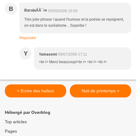
B
BarulaÃÂ¯re
05/05/2006 10:59
Très jolie phrase ! quand l'humour et la poésie se rejoignent,
on est dans le suréalisme... Superbe !
Répondre
Y
Yamasemi
09/07/2008 17:11
<br /> Merci beaucoup!<br /> <br /> <br />
< Ecrire des haïkus
Nuit de printemps >
Hébergé par Overblog
Top articles
Pages