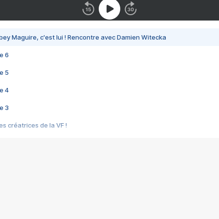
bey Maguire, c'est lui ! Rencontre avec Damien Witecka
e 6
e 5
e 4
e 3
s créatrices de la VF !
e 2
e 1
e Mektoub My Love arrive enfin ! Rencontre avec Shaïn Boumedine et Sal
i : après Toni en famille
elle réalise le bouleversant Dites lui que je l'aime