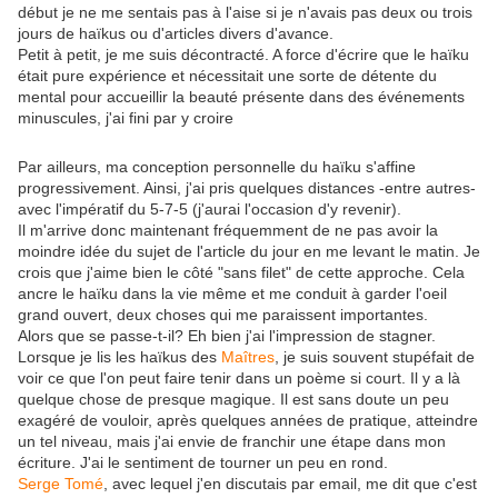
début je ne me sentais pas à l'aise si je n'avais pas deux ou trois
jours de haïkus ou d'articles divers d'avance.
Petit à petit, je me suis décontracté. A force d'écrire que le haïku
était pure expérience et nécessitait une sorte de détente du
mental pour accueillir la beauté présente dans des événements
minuscules, j'ai fini par y croire
Par ailleurs, ma conception personnelle du haïku s'affine
progressivement. Ainsi, j'ai pris quelques distances -entre autres-
avec l'impératif du 5-7-5 (j'aurai l'occasion d'y revenir).
Il m'arrive donc maintenant fréquemment de ne pas avoir la
moindre idée du sujet de l'article du jour en me levant le matin. Je
crois que j'aime bien le côté "sans filet" de cette approche. Cela
ancre le haïku dans la vie même et me conduit à garder l'oeil
grand ouvert, deux choses qui me paraissent importantes.
Alors que se passe-t-il? Eh bien j'ai l'impression de stagner.
Lorsque je lis les haïkus des
Maîtres
, je suis souvent stupéfait de
voir ce que l'on peut faire tenir dans un poème si court. Il y a là
quelque chose de presque magique. Il est sans doute un peu
exagéré de vouloir, après quelques années de pratique, atteindre
un tel niveau, mais j'ai envie de franchir une étape dans mon
écriture. J'ai le sentiment de tourner un peu en rond.
Serge Tomé
, avec lequel j'en discutais par email, me dit que c'est