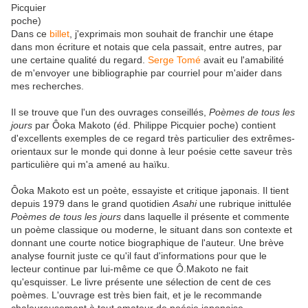
Dans ce
billet
, j'exprimais mon souhait de franchir une étape
dans mon écriture et notais que cela passait, entre autres, par
une certaine qualité du regard.
Serge Tomé
avait eu l'amabilité
de m'envoyer une bibliographie par courriel pour m'aider dans
mes recherches.
Il se trouve que l'un des ouvrages conseillés,
Poèmes de tous les
jours
par Ôoka Makoto (éd. Philippe Picquier poche) contient
d'excellents exemples de ce regard très particulier des extrêmes-
orientaux sur le monde qui donne à leur poésie cette saveur très
particulière qui m'a amené au haïku.
Ôoka Makoto est un poète, essayiste et critique japonais. Il tient
depuis 1979 dans le grand quotidien
Asahi
une rubrique inittulée
Poèmes de tous les jours
dans laquelle il présente et commente
un poème classique ou moderne, le situant dans son contexte et
donnant une courte notice biographique de l'auteur. Une brève
analyse fournit juste ce qu'il faut d'informations pour que le
lecteur continue par lui-même ce que Ô.Makoto ne fait
qu'esquisser. Le livre présente une sélection de cent de ces
poèmes. L'ouvrage est très bien fait, et je le recommande