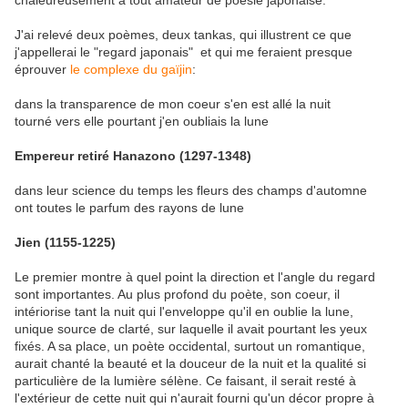
chaleureusement à tout amateur de poésie japonaise.
J'ai relevé deux poèmes, deux tankas, qui illustrent ce que
j'appellerai le "regard japonais" et qui me feraient presque
éprouver
le complexe du gaïjin
:
dans la transparence de mon coeur s'en est allé la nuit
tourné vers elle pourtant j'en oubliais la lune
Empereur retiré Hanazono (1297-1348)
dans leur science du temps les fleurs des champs d'automne
ont toutes le parfum des rayons de lune
Jien (1155-1225)
Le premier montre à quel point la direction et l'angle du regard
sont importantes. Au plus profond du poète, son coeur, il
intériorise tant la nuit qui l'enveloppe qu'il en oublie la lune,
unique source de clarté, sur laquelle il avait pourtant les yeux
fixés. A sa place, un poète occidental, surtout un romantique,
aurait chanté la beauté et la douceur de la nuit et la qualité si
particulière de la lumière sélène. Ce faisant, il serait resté à
l'extérieur de cette nuit qui n'aurait fourni qu'un décor propre à