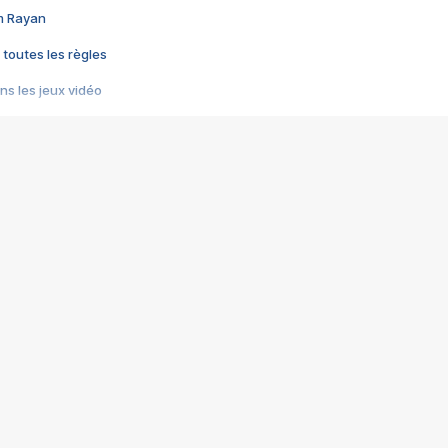
im Rayan
 toutes les règles
s les jeux vidéo
us choquant de Rockstar ? - Le scandale BULLY
e plus moche de Steam
du RÊVE tourne au CAUCHEMAR
pendant 8 heures
it… à tort
umiliés par un jeu vidéo
ire - Final Fantasy 8
ti un empire - Age of Empires
story DOFUS