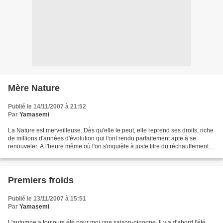
Mère Nature
Publié le 14/11/2007 à 21:52
Par
Yamasemi
La Nature est merveilleuse. Dès qu'elle le peut, elle reprend ses droits, riche
de millions d'années d'évolution qui l'ont rendu parfaitement apte à se
renouveler. A l'heure même où l'on s'inquiète à juste titre du réchauffement
climatique, elle vient...
Premiers froids
Publié le 13/11/2007 à 15:51
Par
Yamasemi
L'automne a toujours été pour moi une saison-gigogne. Il y a d'abord l'été