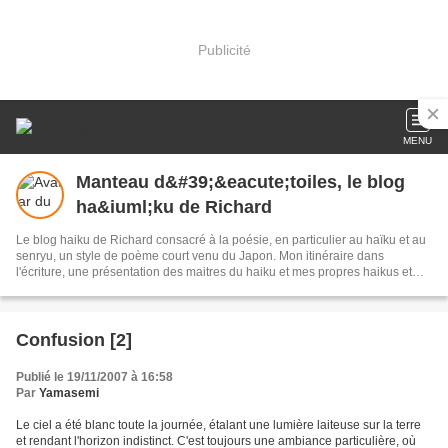
Publicité
MENU
Manteau d&#39;&eacute;toiles, le blog
ha&iuml;ku de Richard
Le blog haiku de Richard consacré à la poésie, en particulier au haïku et au
senryu, un style de poème court venu du Japon. Mon itinéraire dans
l'écriture, une présentation des maitres du haiku et mes propres haikus et
senryus au fil des jours.
Confusion [2]
Publié le 19/11/2007 à 16:58
Par
Yamasemi
Le ciel a été blanc toute la journée, étalant une lumière laiteuse sur la terre
et rendant l'horizon indistinct. C'est toujours une ambiance particulière, où