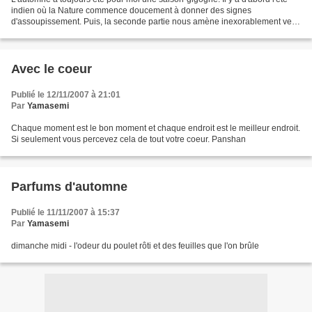
indien où la Nature commence doucement à donner des signes
d'assoupissement. Puis, la seconde partie nous amène inexorablement vers
l'hiver, avec des arbres à demi-nus, une température...
Avec le coeur
Publié le 12/11/2007 à 21:01
Par
Yamasemi
Chaque moment est le bon moment et chaque endroit est le meilleur endroit.
Si seulement vous percevez cela de tout votre coeur. Panshan
Parfums d'automne
Publié le 11/11/2007 à 15:37
Par
Yamasemi
dimanche midi - l'odeur du poulet rôti et des feuilles que l'on brûle