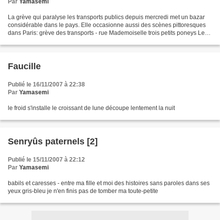
Par
Yamasemi
La grève qui paralyse les transports publics depuis mercredi met un bazar
considérable dans le pays. Elle occasionne aussi des scènes pittoresques
dans Paris: grève des transports - rue Mademoiselle trois petits poneys Le
Vélib, le vélo en self-service...
Faucille
Publié le 16/11/2007 à 22:38
Par
Yamasemi
le froid s'installe le croissant de lune découpe lentement la nuit
Senryûs paternels [2]
Publié le 15/11/2007 à 22:12
Par
Yamasemi
babils et caresses - entre ma fille et moi des histoires sans paroles dans ses
yeux gris-bleu je n'en finis pas de tomber ma toute-petite