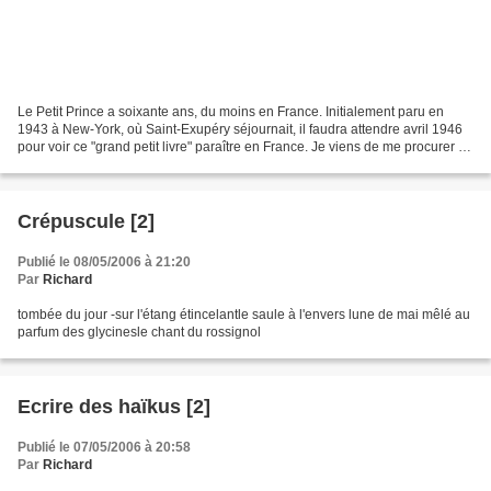
Le Petit Prince a soixante ans, du moins en France. Initialement paru en
1943 à New-York, où Saint-Exupéry séjournait, il faudra attendre avril 1946
pour voir ce "grand petit livre" paraître en France. Je viens de me procurer et
dévorer le numéro spécial...
Crépuscule [2]
Publié le 08/05/2006 à 21:20
Par
Richard
tombée du jour -sur l'étang étincelantle saule à l'envers lune de mai mêlé au
parfum des glycinesle chant du rossignol
Ecrire des haïkus [2]
Publié le 07/05/2006 à 20:58
Par
Richard