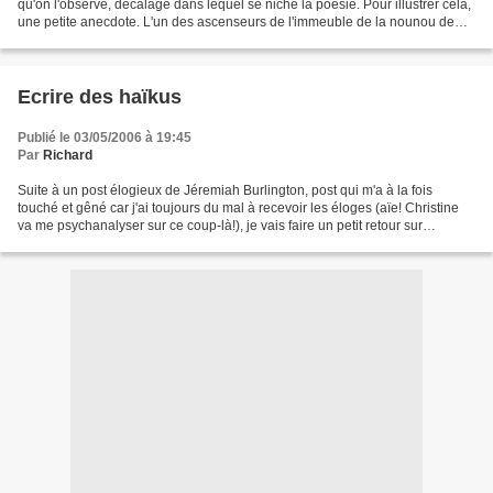
qu'on l'observe, décalage dans lequel se niche la poésie. Pour illustrer cela,
une petite anecdote. L'un des ascenseurs de l'immeuble de la nounou de
mon fils est en panne...
Ecrire des haïkus
Publié le 03/05/2006 à 19:45
Par
Richard
Suite à un post élogieux de Jéremiah Burlington, post qui m'a à la fois
touché et gêné car j'ai toujours du mal à recevoir les éloges (aïe! Christine
va me psychanalyser sur ce coup-là!), je vais faire un petit retour sur
l'écriture du haïku. Par sa brièveté,...