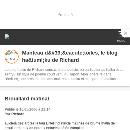
Publicité
MENU
Manteau d&#39;&eacute;toiles, le blog
ha&iuml;ku de Richard
Le blog haiku de Richard consacré à la poésie, en particulier au haïku et au
senryu, un style de poème court venu du Japon. Mon itinéraire dans
l'écriture, une présentation des maitres du haiku et mes propres haikus et
senryus au fil des jours.
Brouillard matinal
Publié le 10/05/2006 à 21:14
Par
Richard
au-delà des arbres la tour Eiffel indistincte matinée de brume matin de
brouillard deux amoureux enlacés météo complice