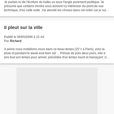
Je parlais ici de l'écriture du haïku vu sous l'angle purement poétique. Je
présume que certains d'entre vous doivent s'y intéresser du point de vue
technique, d'où cette suite. J'ai abordé les choses dans cet ordre car je suis
persuadé que l'esprit doit...
Il pleut sur la ville
Publié le 06/05/2006 à 21:44
Par
Richard
A peine nous installions-nous dans ce beau temps (25°c à Paris), voici la
pluie et pendant le week-end bien sûr ... Prévue de puis deux jours, elle a
pris tout son temps pour arriver, précédée d'un temps lourd et menaçant: ciel
d'encre et d'ardoisele...