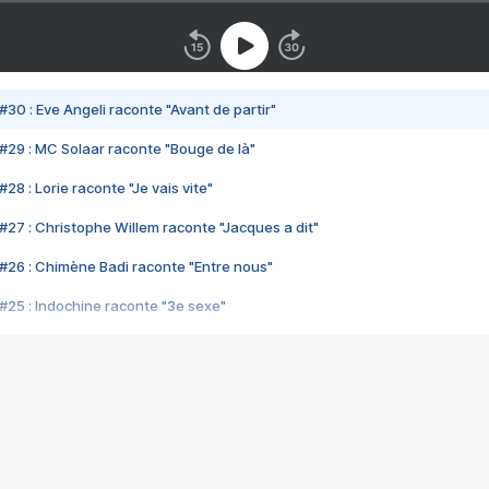
#30 : Eve Angeli raconte "Avant de partir"
#29 : MC Solaar raconte "Bouge de là"
28 : Lorie raconte "Je vais vite"
#27 : Christophe Willem raconte "Jacques a dit"
#26 : Chimène Badi raconte "Entre nous"
#25 : Indochine raconte "3e sexe"
#24 : Zaho raconte "C'est chelou"
#23 : Patrick Bruel raconte "Au café des délices"
#22 : Kyo raconte "Le chemin"
#21 : Nolwenn Leroy raconte "Cassé"