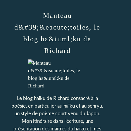
Manteau
d&#39;&eacute;toiles, le
blog ha&iuml;ku de
Richard
Le blog haiku de Richard consacré à la
poésie, en particulier au haïku et au senryu,
un style de poème court venu du Japon.
Mon itinéraire dans l'écriture, une
présentation des maitres du haiku et mes