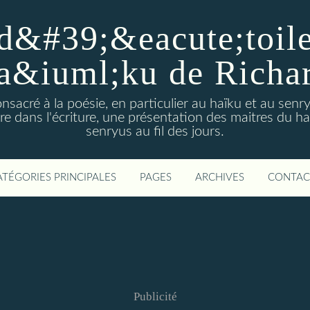
d&#39;&eacute;toiles
a&iuml;ku de Richa
nsacré à la poésie, en particulier au haïku et au sen
e dans l'écriture, une présentation des maitres du h
senryus au fil des jours.
ATÉGORIES PRINCIPALES
PAGES
ARCHIVES
CONTAC
Publicité