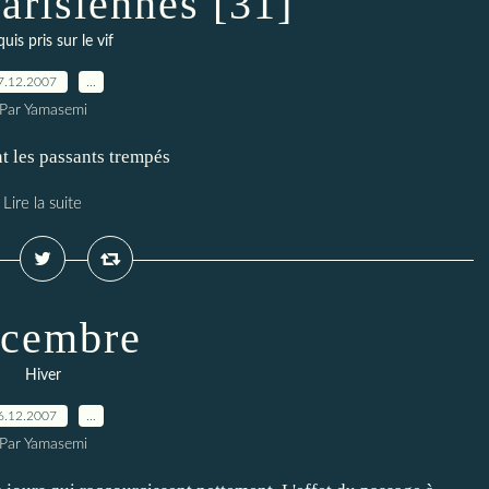
arisiennes [31]
uis pris sur le vif
7.12.2007
…
Par Yamasemi
t les passants trempés
Lire la suite
cembre
Hiver
6.12.2007
…
Par Yamasemi