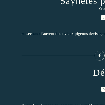
Saynètes p
Croq
0
au sec sous l'auvent deux vieux pigeons dévisagen
Dé
0