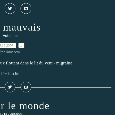
 mauvais
Automne
9.12.2007
…
Par Yamasemi
ux flottant dans le lit du vent - migraine
Lire la suite
r le monde
 - lu - entendu