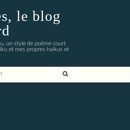
, le blog
rd
ryu, un style de poème court
aiku et mes propres haikus et
T