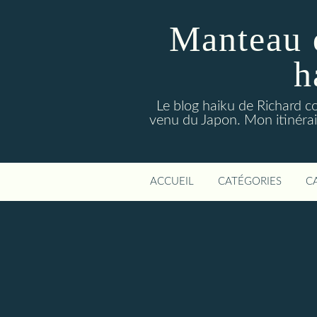
Manteau 
h
Le blog haiku de Richard co
venu du Japon. Mon itinérair
ACCUEIL
CATÉGORIES
C