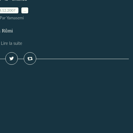
8.12.2007
…
Par Yamasemi
în Rûmi
Lire la suite